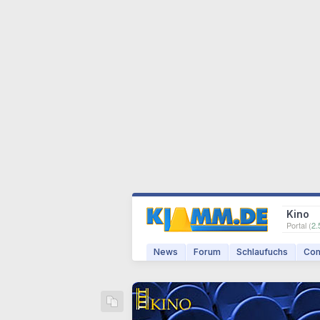
Kino
Portal (
2.
News
Forum
Schlaufuchs
Com