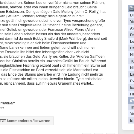
r nicht dastehen. Seinen Leuten verrät er nichts von seinen Plänen,
tspielen, obwohl jeder von ihnen dringend Geld braucht. Seine
nen Existenzen. Den gutmütigen Dale Murphy (John C. Reilly) hat
Di
van (William Fichtner) schlägt sich eigentlich nur mit
 zu gefährlich geworden, doch die von Tyne versprochene große
Yo
 seit einer Ewigkeit keine Zeit mehr für eine Beziehung gehabt,
At
seiner Geliebten geworden, der Franzose Alfred Pierre (Allen
enn sein Leben scheint besser als das der anderen, besonders
De
 Und dann ist da noch Bobby Shatford (Mark Wahlberg), der erst seit
Le
ht, zuvor verdingte er sich beim Fischausnehmen und
Diane Lane) kennen und lieben gelernt und will sich nun ein
Pa
e Freundin ihn bittet den lebensgefährlichen Job nicht
Ni
, sie brauchen das Geld. Als Tynes Kutter, die "Andrea Gail" den
ässt hat Christina bereits ein unwohles Gefühl im Bauch. Während
nglaublichen Fischfang erzieht baut sich hinter ihm ein Sturm auf
Ni
ls die Eismaschine an Bord verreckt steht die Mannschaft vor
La
 das Ende des Sturms abwarten wird ihre Ladung nicht mehr zu
en so müssen sie mitten in das Unwetter hinein. Tyne entscheidet
Ev
, nicht ahnend, dass auf ihn etwas Grauenhaftes wartet...
Ic
Fl
07
mentiert.
T
en.
Ya
El
TZT kommentieren / bewerten