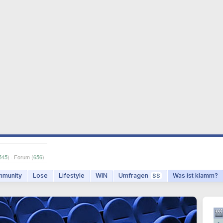
545
) · Forum (
656
)
munity
Lose
Lifestyle
WIN
Umfragen
Was ist klamm?
$$