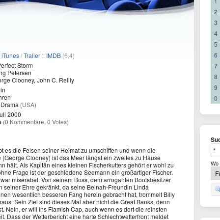
1
2
3
4
5
6
/
iTunes
/
Trailer
::
IMDB
(6,4)
erfect Storm
7
ng Petersen
8
rge Clooney, John C. Reilly
9
in
hren
0
, Drama
(USA)
uli 2000
a
(0 Kommentare, 0 Votes)
Suc
ebt es die Felsen seiner Heimat zu umschiffen und wenn die
e (George Clooney) ist das Meer längst ein zweites zu Hause
Wo 
n hält. Als Kapitän eines kleinen Fischerkutters gehört er wohl zu
ohne Frage ist der geschiedene Seemann ein großartiger Fischer.
ng war miserabel. Von seinem Boss, dem arroganten Bootsbesitzer
n seiner Ehre gekränkt, da seine Beinah-Freundin Linda
nen wesentlich besseren Fang herein gebracht hat, trommelt Billy
us. Sein Ziel sind dieses Mal aber nicht die Great Banks, denn
t. Nein, er will ins Flamish Cap, auch wenn es dort die reinsten
t. Dass der Wetterbericht eine harte Schlechtwetterfront meldet