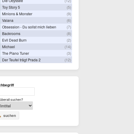
Die Odyssee
(12)
Toy Story 5
(5)
Minions & Monster
(9)
Vaiana
(6)
Obsession - Du sollst mich lieben
(7)
Backrooms
(8)
Evil Dead Burn
(2)
Michael
(14)
The Piano Tuner
(3)
Der Teufel trägt Prada 2
(12)
hbegriff
überall suchen?
suchen