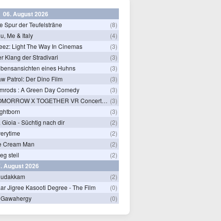
06. August 2026
e Spur der Teufelsträne
(8)
u, Me & Italy
(4)
eez: Light The Way In Cinemas
(3)
r Klang der Stradivari
(3)
bensansichten eines Huhns
(3)
w Patrol: Der Dino Film
(3)
mrods : A Green Day Comedy
(3)
TOMORROW X TOGETHER VR Concert: Endless Ride
(3)
ghtborn
(3)
 Gioia - Süchtig nach dir
(2)
erytime
(2)
e Cream Man
(2)
ieg steil
(2)
. August 2026
hudakkam
(2)
ar Jigree Kasooti Degree - The Film
(0)
 Gawahergy
(0)