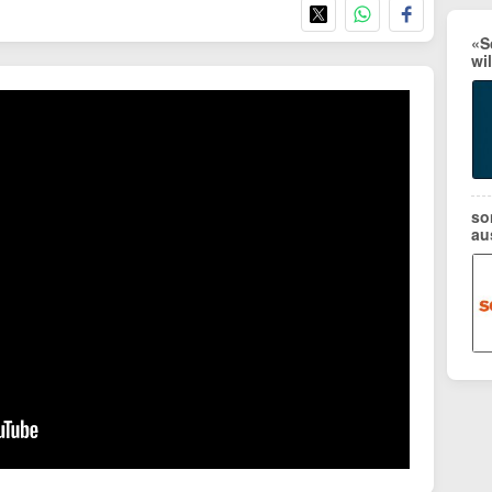
«S
wi
so
au