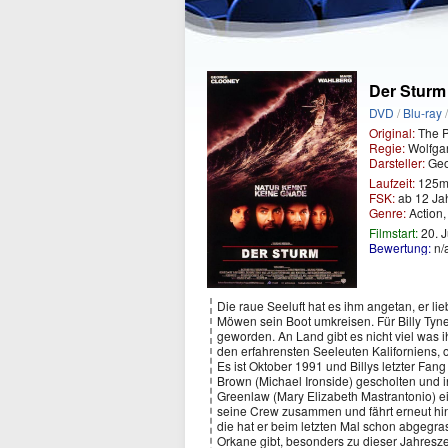
Der Sturm
DVD
/
Blu-ray
Original:
The P
Regie:
Wolfga
Darsteller:
Geo
Laufzeit:
125m
FSK:
ab 12 Ja
Genre:
Action
Filmstart:
20. J
Bewertung:
n/
Die raue Seeluft hat es ihm angetan, er li
Möwen sein Boot umkreisen. Für Billy Tyn
geworden. An Land gibt es nicht viel was ih
den erfahrensten Seeleuten Kaliforniens, 
Es ist Oktober 1991 und Billys letzter Fa
Brown (Michael Ironside) gescholten und i
Greenlaw (Mary Elizabeth Mastrantonio) ei
seine Crew zusammen und fährt erneut hina
die hat er beim letzten Mal schon abgegras
Orkane gibt, besonders zu dieser Jahreszei