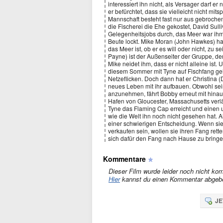
interessiert ihn nicht, als Versager darf e
er befürchtet, dass sie vielleicht nicht mi
Mannschaft besteht fast nur aus gebroche
die Fischerei die Ehe gekostet, David Sulli
Gelegenheitsjobs durch, das Meer war ihm
Beute lockt. Mike Moran (John Hawkes) hat
das Meer ist, ob er es will oder nicht, zu 
Payne) ist der Außenseiter der Gruppe, d
Mike neidet ihm, dass er nicht alleine ist.
diesem Sommer mit Tyne auf Fischfang ge
Netzeflicken. Doch dann hat er Christina (
neues Leben mit ihr aufbauen. Obwohl sein
anzunehmen, fährt Bobby erneut mit hinaus
Hafen von Gloucester, Massachusetts verl
Tyne das Flaming Cap erreicht und einen u
wie die Welt ihn noch nicht gesehen hat. A
einer schwierigen Entscheidung. Wenn sie
verkaufen sein, wollen sie ihren Fang rett
sich dafür den Fang nach Hause zu bringen
Kommentare
Dieser Film wurde leider noch nicht kom
Hier
kannst du einen Kommentar abgeb
JE