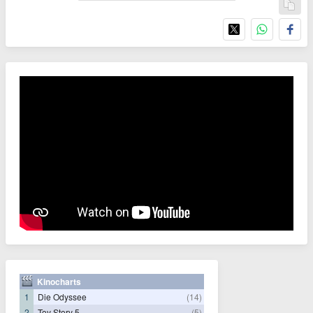
Kinocharts
1
Die Odyssee
(14)
2
Toy Story 5
(5)