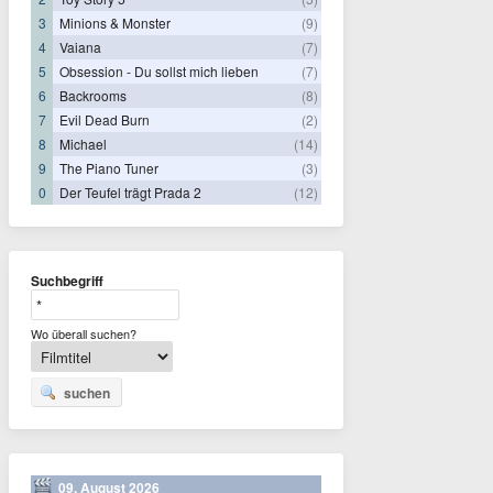
3
Minions & Monster
(9)
4
Vaiana
(7)
5
Obsession - Du sollst mich lieben
(7)
6
Backrooms
(8)
7
Evil Dead Burn
(2)
8
Michael
(14)
9
The Piano Tuner
(3)
0
Der Teufel trägt Prada 2
(12)
Suchbegriff
Wo überall suchen?
suchen
09. August 2026