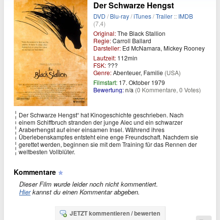
Der Schwarze Hengst
DVD
/
Blu-ray
/
iTunes
/
Trailer
::
IMDB
(7,4)
Original:
The Black Stallion
Regie:
Carroll Ballard
Darsteller:
Ed McNamara, Mickey Rooney
Laufzeit:
112min
FSK:
???
Genre:
Abenteuer, Familie
(USA)
Filmstart:
17. Oktober 1979
Bewertung:
n/a
(0 Kommentare, 0 Votes)
Der Schwarze Hengst“ hat Kinogeschichte geschrieben. Nach
einem Schiffbruch stranden der junge Alec und ein schwarzer
Araberhengst auf einer einsamen Insel. Während ihres
Überlebenskampfes entsteht eine enge Freundschaft. Nachdem sie
gerettet werden, beginnen sie mit dem Training für das Rennen der
weltbesten Vollblüter.
Kommentare
Dieser Film wurde leider noch nicht kommentiert.
Hier
kannst du einen Kommentar abgeben.
JETZT kommentieren / bewerten