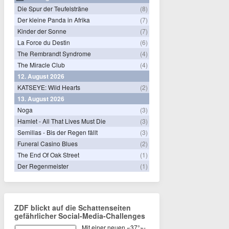
Die Spur der Teufelsträne
(8)
Der kleine Panda in Afrika
(7)
Kinder der Sonne
(7)
La Force du Destin
(6)
The Rembrandt Syndrome
(4)
The Miracle Club
(4)
12. August 2026
KATSEYE: Wild Hearts
(2)
13. August 2026
Noga
(3)
Hamlet - All That Lives Must Die
(3)
Semillas - Bis der Regen fällt
(3)
Funeral Casino Blues
(2)
The End Of Oak Street
(1)
Der Regenmeister
(1)
ZDF blickt auf die Schattenseiten
gefährlicher Social-Media-Challenges
Mit einer neuen «37°»-