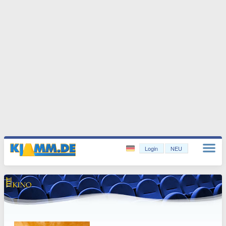
Login
NEU