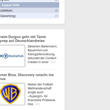
. August 2026
hudakkam
(2)
 Gawahergy
(1)
hsim Durgun geht mit Tante
ynep auf Deutschlandreise
Zwischen Ballermann,
Bauernhof und
Kleingartenordnung
erkundet der Content-
Creator in einer
(00)
rner Bros. Discovery rutscht ins
nus
Neben der Fußball-
Weltmeisterschaft
sorgte auch
«Supergirl» für
finanzielle Probleme.
Das
(00)