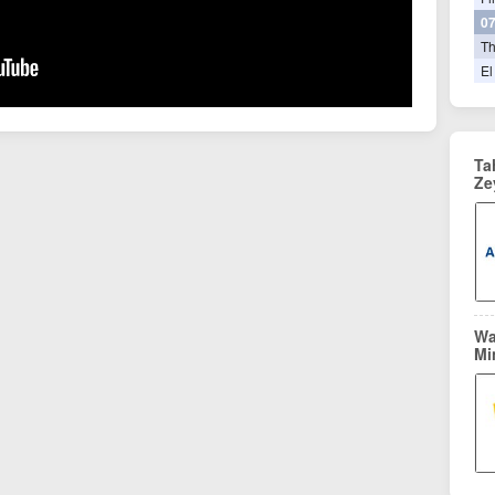
07
T
El
Ta
Ze
Wa
Mi