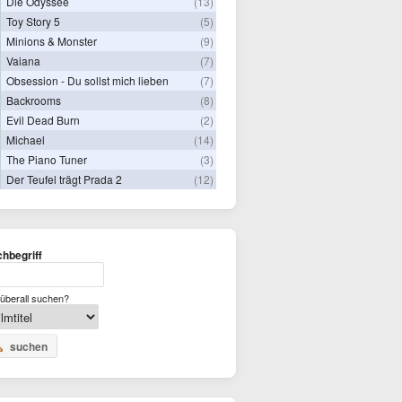
Die Odyssee
(13)
Toy Story 5
(5)
Minions & Monster
(9)
Vaiana
(7)
Obsession - Du sollst mich lieben
(7)
Backrooms
(8)
Evil Dead Burn
(2)
Michael
(14)
The Piano Tuner
(3)
Der Teufel trägt Prada 2
(12)
hbegriff
überall suchen?
suchen