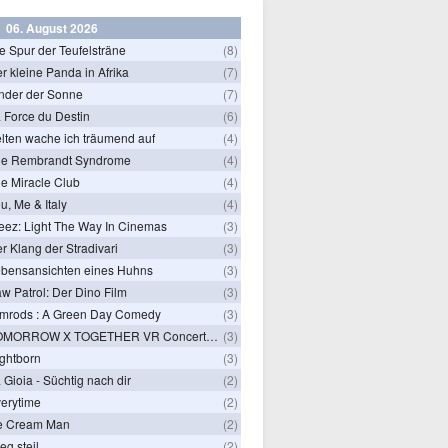
06. August 2026
e Spur der Teufelsträne
(8)
r kleine Panda in Afrika
(7)
nder der Sonne
(7)
 Force du Destin
(6)
lten wache ich träumend auf
(4)
he Rembrandt Syndrome
(4)
e Miracle Club
(4)
u, Me & Italy
(4)
eez: Light The Way In Cinemas
(3)
r Klang der Stradivari
(3)
bensansichten eines Huhns
(3)
w Patrol: Der Dino Film
(3)
mrods : A Green Day Comedy
(3)
TOMORROW X TOGETHER VR Concert: Endless Ride
(3)
ghtborn
(3)
 Gioia - Süchtig nach dir
(2)
erytime
(2)
e Cream Man
(2)
ieg steil
(2)