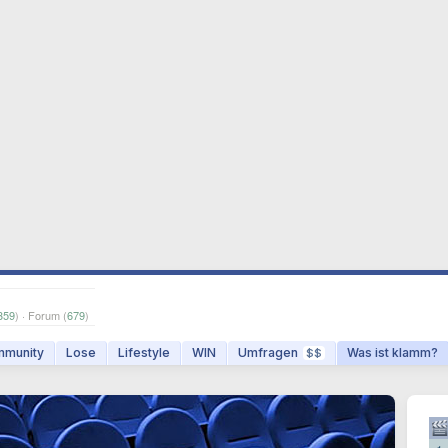
359
) · Forum (
679
)
munity
Lose
Lifestyle
WIN
Umfragen
Was ist klamm?
$$