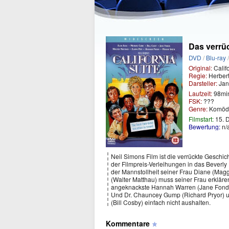
Das verrüc
DVD
/
Blu-ray
Original:
Califo
Regie:
Herber
Darsteller:
Jan
Laufzeit:
98mi
FSK:
???
Genre:
Komöd
Filmstart:
15. 
Bewertung:
n/
Neil Simons Film ist die verrückte Geschi
der Filmpreis-Verleihungen in das Beverly
der Mannstollheit seiner Frau Diane (Mag
(Walter Matthau) muss seiner Frau erklären
angeknackste Hannah Warren (Jane Fonda) f
Und Dr. Chauncey Gump (Richard Pryor) u
(Bill Cosby) einfach nicht aushalten.
Kommentare