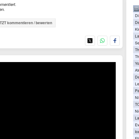
mentiert.
en.
Di
De
TZT kommentieren / bewerten
Ki
La
Se
T
Th
Yo
At
De
Le
Pa
Ni
Ni
La
Ev
Ic
Fl