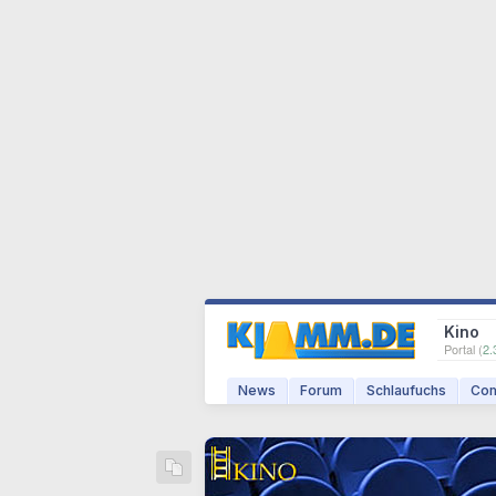
Kino
Portal (
2.
News
Forum
Schlaufuchs
Com