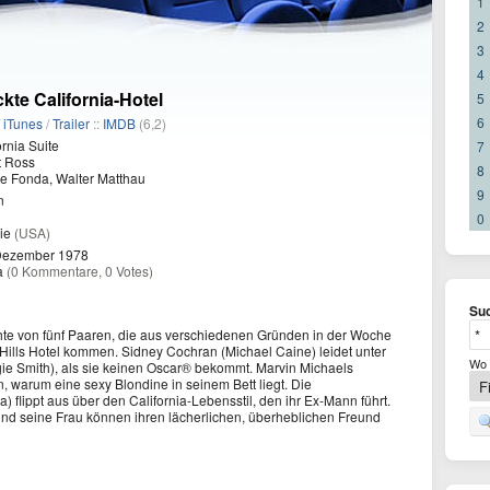
1
2
3
4
kte California-Hotel
5
6
/
iTunes
/
Trailer
::
IMDB
(6,2)
rnia Suite
7
t Ross
8
e Fonda, Walter Matthau
9
n
0
ie
(USA)
Dezember 1978
a
(0 Kommentare, 0 Votes)
Suc
chte von fünf Paaren, die aus verschiedenen Gründen in der Woche
 Hills Hotel kommen. Sidney Cochran (Michael Caine) leidet unter
Wo 
gie Smith), als sie keinen Oscar® bekommt. Marvin Michaels
, warum eine sexy Blondine in seinem Bett liegt. Die
lippt aus über den California-Lebensstil, den ihr Ex-Mann führt.
nd seine Frau können ihren lächerlichen, überheblichen Freund