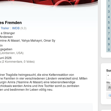
1
2
3
4
des Fremden
5
6
/
Trailer
::
IMDB
(9,3)
 a Stranger
7
 Andersen
8
mine Al Massri, Yahya Mahayni, Omar Sy
9
in
eigegeben
0
a
(Jordanien, USA)
uni 2026
a
(2 Kommentare, 0 Votes)
Suc
einer Tragödie heimgesucht, die eine Kettenreaktion von
ene Familien in vier verschiedenen Ländern verwickelt sind. Mitten
rurgin Amira (Yasmine Al Massri) eine lebensnotwendige
Wo 
hicksals werden Amira und ihre Tochter somit zu zentralen
nten und bestimmen ihr Leben völlig neu.