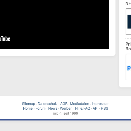
NF
Pr
Ro
Sitemap
·
Datenschutz
·
AGB
·
Mediadaten
·
Impressum
Home
·
Forum
·
News
·
Werben
·
Hilfe/FAQ
·
API
·
RSS
♡
mit
seit 1999