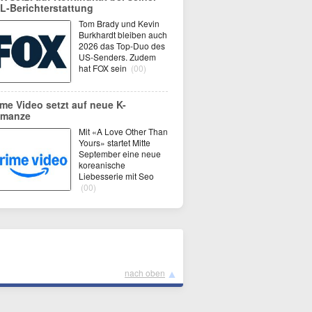
L-Berichterstattung
Tom Brady und Kevin
Burkhardt bleiben auch
2026 das Top-Duo des
US-Senders. Zudem
hat FOX sein
(00)
ime Video setzt auf neue K-
manze
Mit «A Love Other Than
Yours» startet Mitte
September eine neue
koreanische
Liebesserie mit Seo
(00)
▲
nach oben