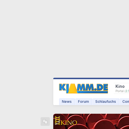
Kino
Portal (
2.
News
Forum
Schlaufuchs
Com