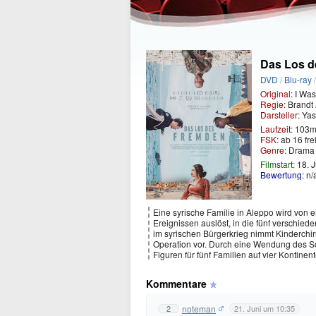
Das Los 
DVD
/
Blu-ray
Original:
I Was
Regie:
Brandt
Darsteller:
Yas
Laufzeit:
103m
FSK:
ab 16 fr
Genre:
Dram
Filmstart:
18. J
Bewertung:
n/
Eine syrische Familie in Aleppo wird von 
Ereignissen auslöst, in die fünf verschied
im syrischen Bürgerkrieg nimmt Kinderchi
Operation vor. Durch eine Wendung des Sc
Figuren für fünf Familien auf vier Kontine
Kommentare
noteman
2
21. Juni um 10:35