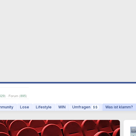
529
) · Forum (
895
)
munity
Lose
Lifestyle
WIN
Umfragen
Was ist klamm?
$$