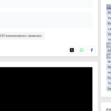
Di
De
Ki
La
T
TZT kommentieren / bewerten
Th
12
KA
13
N
Se
Ha
Fu
Th
De
FO