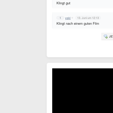
Klingt gut
yaki
1
13. Juni um 12:13
Klingt nach einem guten Film
JE