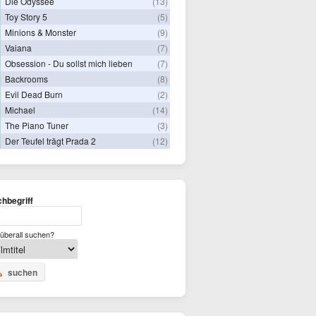
Die Odyssee
(13)
Toy Story 5
(5)
Minions & Monster
(9)
Vaiana
(7)
Obsession - Du sollst mich lieben
(7)
Backrooms
(8)
Evil Dead Burn
(2)
Michael
(14)
The Piano Tuner
(3)
Der Teufel trägt Prada 2
(12)
hbegriff
überall suchen?
suchen