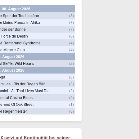
08. August 2026
e Spur der Teufelsträne
(8)
r kleine Panda in Afrika
(7)
nder der Sonne
(7)
 Force du Destin
(6)
he Rembrandt Syndrome
(4)
e Miracle Club
(4)
. August 2026
TSEYE: Wild Hearts
(2)
. August 2026
oga
(3)
millas - Bis der Regen fällt
(3)
mlet - All That Lives Must Die
(2)
neral Casino Blues
(2)
e End Of Oak Street
(1)
r Regenmeister
(0)
X setzt auf Kontinuität bei seiner