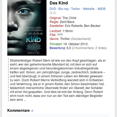
Das Kind
DVD
/
Blu-ray
/
Trailer
::
Website
::
IMDB
(4,2)
Original:
The Child
Regie:
Zsolt Bacs
Darsteller:
Eric Roberts, Ben Becker
Laufzeit:
118min
FSK:
???
Genre:
Thriller
(Deutschland)
Filmstart:
18. Oktober 2012
Bewertung:
6,0
(2 Kommentare, 2 Votes)
Strafverteidiger Robert Stern ist wie vor den Kopf geschlagen, als er
sieht, wer der geheimnisvolle Mandant ist, mit dem er sich auf
einem abgelegenen und heruntergekommen Industriegelände
treffen soll: Simon, ein zehnjähriger Junge, zerbrechlich, todkrank –
und fest überzeugt, in einem früheren Leben ein Mörder gewesen
zu sein. Doch Robert Sterns Verblüffung wandelt sich in Entsetzen
und Verwirrung, als er in jenem Keller, den Simon beschrieben hat,
tatsächlich menschliche Überreste findet: ein Skelett, der Schädel
mit einer Axt gespalten. Und dies ist erst der Anfang. Denn Robert
ahnt noch nicht, dass von nun an der Tod sein ständiger Begleiter
sein wird ...
Kommentare