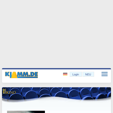
Login
NEU