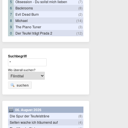
5
Obsession - Du sollst mich lieben
(7)
6
Backrooms
(8)
7
Evil Dead Burn
(2)
8
Michael
(14)
9
The Piano Tuner
(3)
0
Der Teufel trägt Prada 2
(12)
Suchbegriff
Wo überall suchen?
suchen
06. August 2026
Die Spur der Teufelsträne
(8)
Selten wache ich träumend auf
(4)