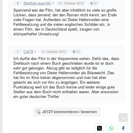
Stephan-aus-HH
2
21. Oktober 2012
/10
4
Spannend war der Film, hat aber inhaltlich so viele so große
Lücken, dass jemand, der den Roman nicht kennt, am Ende
viele Fragen hat. Außerdem ist Dieter Hallervorden eine
Fehlbesetzung und die vielen englischen Schilder etc. in
einem Film, der in Deutschland spielt, zeugen von
stümperhafter Umsetzung!
Cat78
1
14. Oktober 2012
/10
8
Ich durfte den Film in der Vorpremiere sehen. Dafür das, dass
Drehbuch nach einem Buch geschrieben wurde ist er doch
sehr gut gelungen. Abzug gibt es lediglich für die
Fehlbesetzung von Dieter Hallervorden als Bösewicht. Das
hat ihn im Kino keiner abgenommen und man hat eher
gelacht als sich vor ihm zu ängstigen. Ein weiterer
Punktabzug weil ich das Buch kenne und leider einige gute
Stellen aus dem Buch nicht enthalten waren. Aber ansonsten
ein guter deutscher Thriller
JETZT kommentieren / bewerten