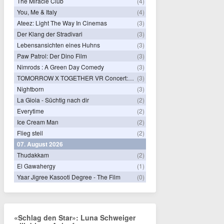
The Miracle Club
(4)
You, Me & Italy
(4)
Ateez: Light The Way In Cinemas
(3)
Der Klang der Stradivari
(3)
Lebensansichten eines Huhns
(3)
Paw Patrol: Der Dino Film
(3)
Nimrods : A Green Day Comedy
(3)
TOMORROW X TOGETHER VR Concert: Endless Ride
(3)
Nightborn
(3)
La Gioia - Süchtig nach dir
(2)
Everytime
(2)
Ice Cream Man
(2)
Flieg steil
(2)
07. August 2026
Thudakkam
(2)
El Gawahergy
(1)
Yaar Jigree Kasooti Degree - The Film
(0)
«Schlag den Star»: Luna Schweiger