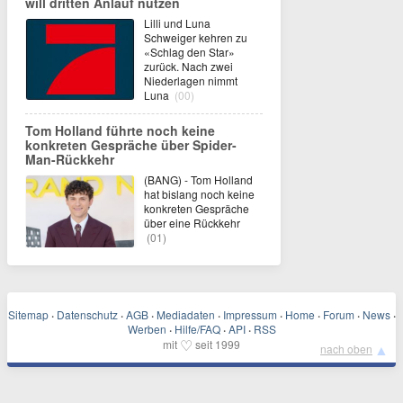
will dritten Anlauf nutzen
Lilli und Luna
Schweiger kehren zu
«Schlag den Star»
zurück. Nach zwei
Niederlagen nimmt
Luna
(00)
Tom Holland führte noch keine
konkreten Gespräche über Spider-
Man-Rückkehr
(BANG) - Tom Holland
hat bislang noch keine
konkreten Gespräche
über eine Rückkehr
(01)
Sitemap
·
Datenschutz
·
AGB
·
Mediadaten
·
Impressum
·
Home
·
Forum
·
News
·
Werben
·
Hilfe/FAQ
·
API
·
RSS
♡
mit
seit 1999
▲
nach oben