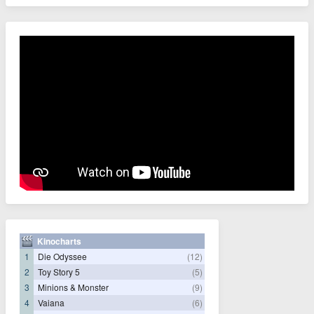
Kinocharts
1
Die Odyssee
(12)
2
Toy Story 5
(5)
3
Minions & Monster
(9)
4
Vaiana
(6)