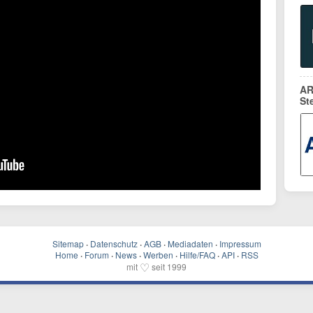
AR
St
Sitemap
·
Datenschutz
·
AGB
·
Mediadaten
·
Impressum
Home
·
Forum
·
News
·
Werben
·
Hilfe/FAQ
·
API
·
RSS
♡
mit
seit 1999