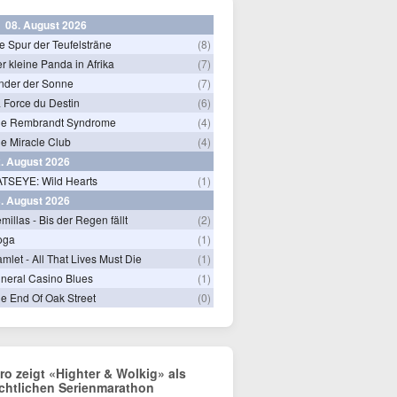
08. August 2026
e Spur der Teufelsträne
(8)
r kleine Panda in Afrika
(7)
nder der Sonne
(7)
 Force du Destin
(6)
he Rembrandt Syndrome
(4)
e Miracle Club
(4)
. August 2026
TSEYE: Wild Hearts
(1)
. August 2026
millas - Bis der Regen fällt
(2)
oga
(1)
mlet - All That Lives Must Die
(1)
neral Casino Blues
(1)
e End Of Oak Street
(0)
tro zeigt «Highter & Wolkig» als
chtlichen Serienmarathon