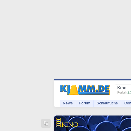
Kino
Portal (
2.
News
Forum
Schlaufuchs
Com