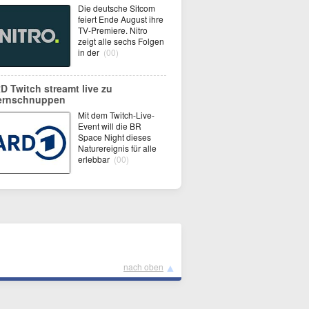
Die deutsche Sitcom
feiert Ende August ihre
TV-Premiere. Nitro
zeigt alle sechs Folgen
in der
(00)
D Twitch streamt live zu
ernschnuppen
Mit dem Twitch-Live-
Event will die BR
Space Night dieses
Naturereignis für alle
erlebbar
(00)
▲
nach oben