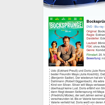
Bocksprü
DVD
/
Blu-ray
Original:
Bock
Regie:
Eckhar
Darsteller:
Eck
Laufzeit:
86mi
FSK:
ohne Alt
Genre:
Komöd
Filmstart:
20. 
Bewertung:
n/
Udo (Eckhard Preuß) und Doris (Jule Ronste
bester Freundin Maya (Julia Koschitz). Da
(Benjamin Sadler). Der wiederum hat ein Ve
Dahlmann (Robert Giggenbach). Als wäre d
Kind von Silvan. Silvan will Maya verlass
überhaupt keine Lust. Doris erfährt von Si
dann fliegt dessen Seitensprung mit Maya au
(Friedrichj Mücke), der seit Jahren seiner
verschwunden ist. Bis er Valerie kennenlernt
Valerie verliebt hat. Doris weiß von deren A