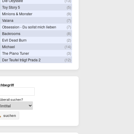
Die Odyssee
(13)
Toy Story 5
(5)
Minions & Monster
(9)
Vaiana
(7)
Obsession - Du sollst mich lieben
(7)
Backrooms
(8)
Evil Dead Burn
(2)
Michael
(14)
The Piano Tuner
(3)
Der Teufel trägt Prada 2
(12)
hbegriff
überall suchen?
suchen