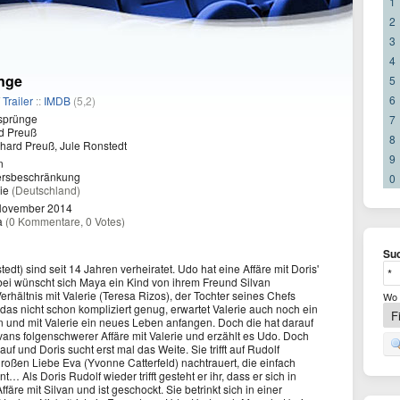
1
2
3
4
nge
5
6
/
Trailer
::
IMDB
(5,2)
sprünge
7
d Preuß
8
hard Preuß, Jule Ronstedt
9
n
ersbeschränkung
0
ie
(Deutschland)
November 2014
a
(0 Kommentare, 0 Votes)
Suc
dt) sind seit 14 Jahren verheiratet. Udo hat eine Affäre mit Doris'
bei wünscht sich Maya ein Kind von ihrem Freund Silvan
rhältnis mit Valerie (Teresa Rizos), der Tochter seines Chefs
Wo 
as nicht schon kompliziert genug, erwartet Valerie auch noch ein
en und mit Valerie ein neues Leben anfangen. Doch die hat darauf
lvans folgenschwerer Affäre mit Valerie und erzählt es Udo. Doch
f und Doris sucht erst mal das Weite. Sie trifft auf Rudolf
 großen Liebe Eva (Yvonne Catterfeld) nachtrauert, die einfach
… Als Doris Rudolf wieder trifft gesteht er ihr, dass er sich in
ffäre mit Silvan und ist geschockt. Sie betrinkt sich in einer