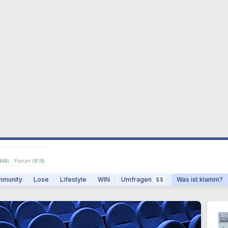
348
) · Forum (
818
)
munity
Lose
Lifestyle
WIN
Umfragen
Was ist klamm?
$$