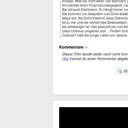
Kneipe. Was sie nicht weiß: Der Barmann 
ihm bereits ihren Frust heruntergespült, n
Bar ist auch Dahlmann. Er hängt immer noc
Sie kommen ins Gespräch und Doris bietet
Maya auf. Als Doris erkennt, dass Dahlmann
ist zu viel und sie verliert das Bewusstsei
sie schwanger ist. Udo besucht sie und wil
Udos Untreue umgehen soll… Finden Dor
Chance? Hält die junge Liebe von Valerie u
Kommentare
Dieser Film wurde leider noch nicht kom
Hier
kannst du einen Kommentar abgeb
JE