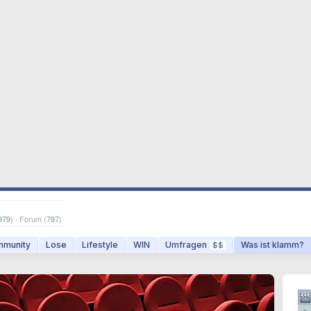
979
) · Forum (
797
)
munity
Lose
Lifestyle
WIN
Umfragen
Was ist klamm?
$$