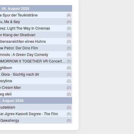
06. August 2026
e Spur der Teufelsträne
(8)
u, Me & Italy
(4)
eez: Light The Way In Cinemas
(3)
r Klang der Stradivari
(3)
bensansichten eines Huhns
(3)
w Patrol: Der Dino Film
(3)
mrods : A Green Day Comedy
(3)
TOMORROW X TOGETHER VR Concert: Endless Ride
(3)
ghtborn
(3)
 Gioia - Süchtig nach dir
(2)
erytime
(2)
e Cream Man
(2)
ieg steil
(2)
. August 2026
hudakkam
(2)
ar Jigree Kasooti Degree - The Film
(0)
 Gawahergy
(0)