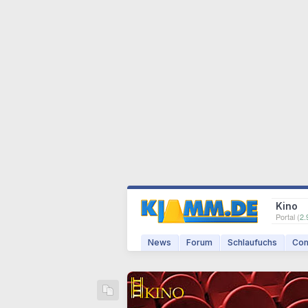
Kino
Portal (
2.
News
Forum
Schlaufuchs
Com