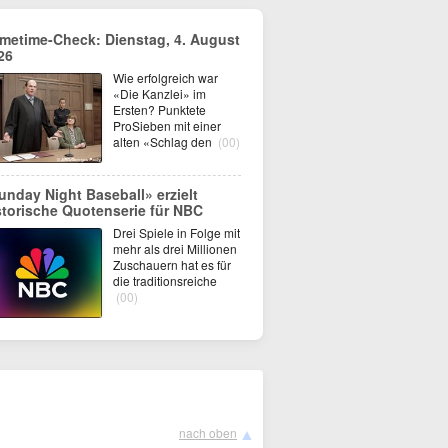
imetime-Check: Dienstag, 4. August
26
Wie erfolgreich war
«Die Kanzlei» im
Ersten? Punktete
ProSieben mit einer
alten «Schlag den
(00)
unday Night Baseball» erzielt
storische Quotenserie für NBC
Drei Spiele in Folge mit
mehr als drei Millionen
Zuschauern hat es für
die traditionsreiche
(00)
▲
nach oben