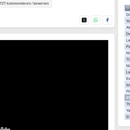
TZT kommentieren / bewerten
Di
Yo
At
De
Le
Pa
Ni
Ni
La
Ev
Ic
Fl
07
T
Ya
El