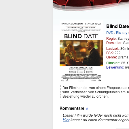
Blind Date
DVD
/
Blu-ray
Regie:
Stanley
Darsteller:
Stan
Laufzeit:
80mi
FSK:
???
Genre:
Dram
Filmstart:
25. 
Bewertung:
n/
Der Film handelt von einem Ehepaar, das s
wird. Zerfressen von Schuldgefühlen am 
Beziehung wieder zu ordnen.
Kommentare
Dieser Film wurde leider noch nicht kom
Hier
kannst du einen Kommentar abgeb