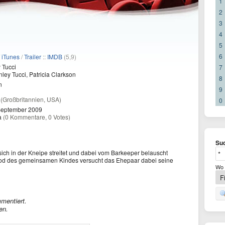
1
2
3
4
5
6
/
iTunes
/
Trailer
::
IMDB
(5,9)
 Tucci
7
ley Tucci, Patricia Clarkson
8
n
9
a
(Großbritannien, USA)
0
September 2009
a
(0 Kommentare, 0 Votes)
Suc
ich in der Kneipe streitet und dabei vom Barkeeper belauscht
Tod des gemeinsamen Kindes versucht das Ehepaar dabei seine
Wo 
mentiert.
en.