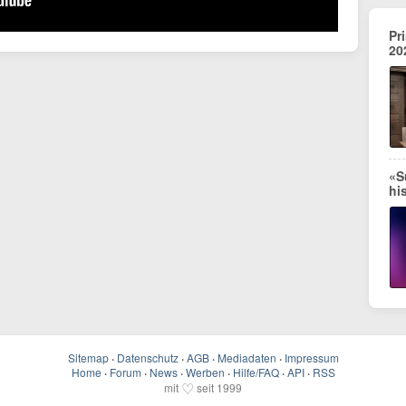
Pr
20
«S
hi
Sitemap
·
Datenschutz
·
AGB
·
Mediadaten
·
Impressum
Home
·
Forum
·
News
·
Werben
·
Hilfe/FAQ
·
API
·
RSS
♡
mit
seit 1999