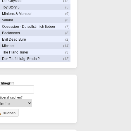
Die Odyssee
(12)
Toy Story 5
(5)
Minions & Monster
(9)
Vaiana
(6)
Obsession - Du sollst mich lieben
(7)
Backrooms
(8)
Evil Dead Burn
(2)
Michael
(14)
The Piano Tuner
(3)
Der Teufel trägt Prada 2
(12)
hbegriff
überall suchen?
suchen