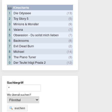
Kinocharts
1
Die Odyssee
(13)
2
Toy Story 5
(5)
3
Minions & Monster
(9)
4
Vaiana
(7)
5
Obsession - Du sollst mich lieben
(7)
6
Backrooms
(8)
7
Evil Dead Burn
(2)
8
Michael
(14)
9
The Piano Tuner
(3)
0
Der Teufel trägt Prada 2
(12)
Suchbegriff
Wo überall suchen?
suchen