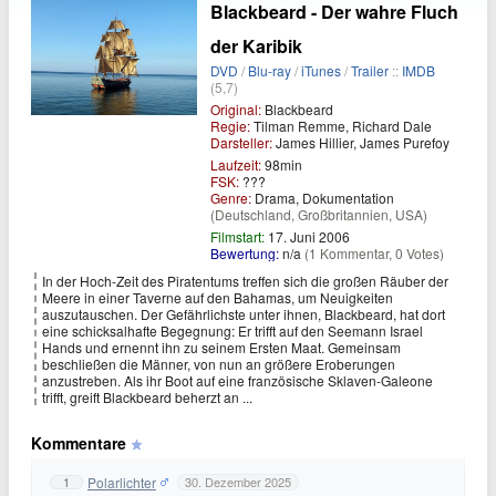
Blackbeard - Der wahre Fluch
der Karibik
DVD
/
Blu-ray
/
iTunes
/
Trailer
::
IMDB
(5,7)
Original:
Blackbeard
Regie:
Tilman Remme, Richard Dale
Darsteller:
James Hillier, James Purefoy
Laufzeit:
98min
FSK:
???
Genre:
Drama, Dokumentation
(Deutschland, Großbritannien, USA)
Filmstart:
17. Juni 2006
Bewertung:
n/a
(1 Kommentar, 0 Votes)
In der Hoch-Zeit des Piratentums treffen sich die großen Räuber der
Meere in einer Taverne auf den Bahamas, um Neuigkeiten
auszutauschen. Der Gefährlichste unter ihnen, Blackbeard, hat dort
eine schicksalhafte Begegnung: Er trifft auf den Seemann Israel
Hands und ernennt ihn zu seinem Ersten Maat. Gemeinsam
beschließen die Männer, von nun an größere Eroberungen
anzustreben. Als ihr Boot auf eine französische Sklaven-Galeone
trifft, greift Blackbeard beherzt an ...
Kommentare
Polarlichter
1
30. Dezember 2025