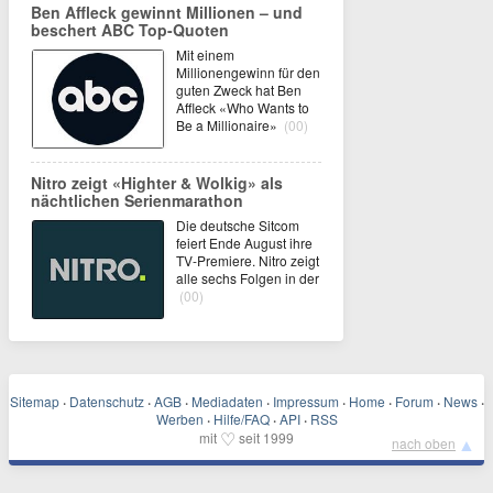
Ben Affleck gewinnt Millionen – und
beschert ABC Top-Quoten
Mit einem
Millionengewinn für den
guten Zweck hat Ben
Affleck «Who Wants to
Be a Millionaire»
(00)
Nitro zeigt «Highter & Wolkig» als
nächtlichen Serienmarathon
Die deutsche Sitcom
feiert Ende August ihre
TV-Premiere. Nitro zeigt
alle sechs Folgen in der
(00)
Sitemap
·
Datenschutz
·
AGB
·
Mediadaten
·
Impressum
·
Home
·
Forum
·
News
·
Werben
·
Hilfe/FAQ
·
API
·
RSS
♡
mit
seit 1999
▲
nach oben