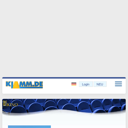
Login
NEU