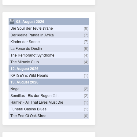
08. August 2026
Die Spur der Teufelsträne
(8)
Der kleine Panda in Afrika
(7)
Kinder der Sonne
(7)
La Force du Destin
(6)
The Rembrandt Syndrome
(4)
The Miracle Club
(4)
12. August 2026
KATSEYE: Wild Hearts
(1)
13. August 2026
Noga
(2)
Semillas - Bis der Regen fällt
(2)
Hamlet - All That Lives Must Die
(1)
Funeral Casino Blues
(1)
The End Of Oak Street
(0)