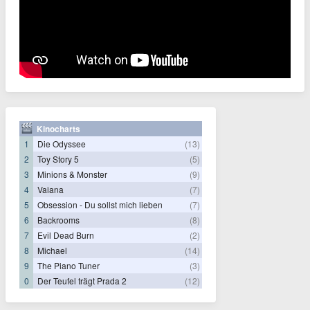
Kinocharts
1
Die Odyssee
(13)
2
Toy Story 5
(5)
3
Minions & Monster
(9)
4
Vaiana
(7)
5
Obsession - Du sollst mich lieben
(7)
6
Backrooms
(8)
7
Evil Dead Burn
(2)
8
Michael
(14)
9
The Piano Tuner
(3)
0
Der Teufel trägt Prada 2
(12)