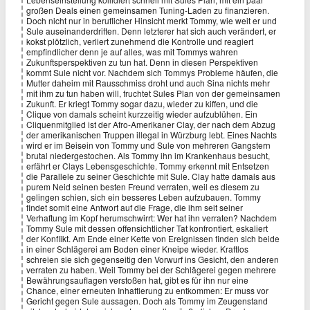
großen Deals einen gemeinsamen Tuning-Laden zu finanzieren.
Doch nicht nur in beruflicher Hinsicht merkt Tommy, wie weit er und
Sule auseinanderdriften. Denn letzterer hat sich auch verändert, er
kokst plötzlich, verliert zunehmend die Kontrolle und reagiert
empfindlicher denn je auf alles, was mit Tommys wahren
Zukunftsperspektiven zu tun hat. Denn in diesen Perspektiven
kommt Sule nicht vor. Nachdem sich Tommys Probleme häufen, die
Mutter daheim mit Rausschmiss droht und auch Sina nichts mehr
mit ihm zu tun haben will, fruchtet Sules Plan von der gemeinsamen
Zukunft. Er kriegt Tommy sogar dazu, wieder zu kiffen, und die
Clique von damals scheint kurzzeitig wieder aufzublühen. Ein
Cliquenmitglied ist der Afro-Amerikaner Clay, der nach dem Abzug
der amerikanischen Truppen illegal in Würzburg lebt. Eines Nachts
wird er im Beisein von Tommy und Sule von mehreren Gangstern
brutal niedergestochen. Als Tommy ihn im Krankenhaus besucht,
erfährt er Clays Lebensgeschichte. Tommy erkennt mit Entsetzen
die Parallele zu seiner Geschichte mit Sule. Clay hatte damals aus
purem Neid seinen besten Freund verraten, weil es diesem zu
gelingen schien, sich ein besseres Leben aufzubauen. Tommy
findet somit eine Antwort auf die Frage, die ihm seit seiner
Verhaftung im Kopf herumschwirrt: Wer hat ihn verraten? Nachdem
Tommy Sule mit dessen offensichtlicher Tat konfrontiert, eskaliert
der Konflikt. Am Ende einer Kette von Ereignissen finden sich beide
in einer Schlägerei am Boden einer Kneipe wieder. Kraftlos
schreien sie sich gegenseitig den Vorwurf ins Gesicht, den anderen
verraten zu haben. Weil Tommy bei der Schlägerei gegen mehrere
Bewährungsauflagen verstoßen hat, gibt es für ihn nur eine
Chance, einer erneuten Inhaftierung zu entkommen: Er muss vor
Gericht gegen Sule aussagen. Doch als Tommy im Zeugenstand