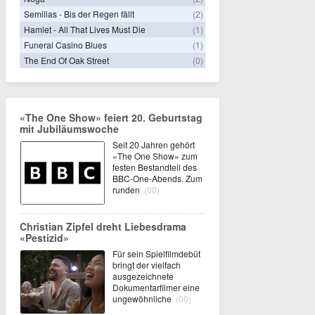
Semillas - Bis der Regen fällt
(2)
Hamlet - All That Lives Must Die
(1)
Funeral Casino Blues
(1)
The End Of Oak Street
(0)
«The One Show» feiert 20. Geburtstag
mit Jubiläumswoche
Seit 20 Jahren gehört
«The One Show» zum
festen Bestandteil des
BBC-One-Abends. Zum
runden
(00)
Christian Zipfel dreht Liebesdrama
«Pestizid»
Für sein Spielfilmdebüt
bringt der vielfach
ausgezeichnete
Dokumentarfilmer eine
ungewöhnliche
(00)