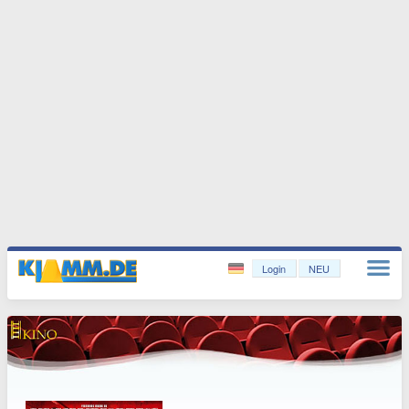
Login
NEU