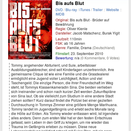
Bis aufs Blut
DVD
/
Blu-ray
/
iTunes
/
Trailer
::
Website
::
IMDB
Original:
Bis aufs Blut - Brüder auf
Bewährung
Regie:
Oliver Kienle
Darsteller:
Jacob Matschenz, Burak Yigit
Laufzeit:
110min
FSK:
ab 16 Jahren
Genre:
Familie, Drama
(Deutschland)
Filmstart:
23. September 2010
Bewertung:
n/a
(0 Kommentare, 0 Votes)
Tommy, angehender Abiturient, und Sule, arbeitsloser
Ausbildungsabbrecher, sind seit Kindertagen unzertrennlich. Ihre
gemeinsame Clique ist wie eine Familie und die Grasdealerei
ermöglicht eine Jugend voller Leichtigkeit, Action und viel
Taschengeld. Die einzige Person, die ihrer Freundschaft im Weg
steht, ist Tommys Klassenkameradin Sina. Die beiden verlieben
sich ineinander und schon nach kurzer Zeit werden Zukunftspläne
von Sina laut. Ob sie vielleicht zum Studium in eine andere Stadt
ziehen sollten? Kurz darauf findet die Polizei bei einer gezielten
Durchsuchung in Tommys Zimmer eine größere Menge Marihuana.
Tommy landet im Jugendgefängnis und erlebt sechs Monate lang
die Hölle auf Erden. Als Tommy wieder entlassen wird, ist irgendwie
alles anders. Denn zum ersten Mal hat er den festen Entschluss
gefasst, sein Leben in den Griff zu kriegen, um nie wieder das
Trauma im Gefängnis erleben zu müssen. Diese neue
Lebenseinstellung kollidiert schnell mit Sules Plan, mit ein paar