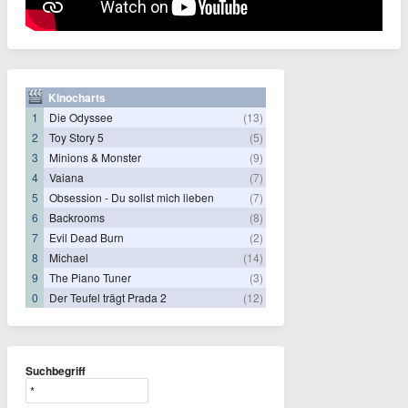
Kinocharts
1
Die Odyssee
(13)
2
Toy Story 5
(5)
3
Minions & Monster
(9)
4
Vaiana
(7)
5
Obsession - Du sollst mich lieben
(7)
6
Backrooms
(8)
7
Evil Dead Burn
(2)
8
Michael
(14)
9
The Piano Tuner
(3)
0
Der Teufel trägt Prada 2
(12)
Suchbegriff