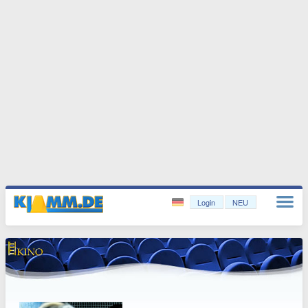
Login
NEU