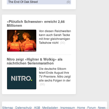
The End Of Oak Street
(0)
«Plötzlich Schwester» erreicht 2,66
Millionen
Von diesen Reichweiten
kann auch Sarah Tacke
mit ihrer gleichnamigen
Talkshow nicht
(00)
Nitro zeigt «Highter & Wolkig» als
nächtlichen Serienmarathon
Die deutsche Sitcom
feiert Ende August ihre
TV-Premiere. Nitro zeigt
alle sechs Folgen in der
(00)
Sitemap
·
Datenschutz
·
AGB
·
Mediadaten
·
Impressum
·
Home
·
Forum
·
News
·