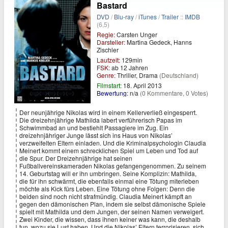
Bastard
DVD
/
Blu-ray
/
iTunes
/
Trailer
::
IMDB
(6,5)
Regie:
Carsten Unger
Darsteller:
Martina Gedeck, Hanns
Zischler
Laufzeit:
129min
FSK:
ab 12 Jahren
Genre:
Thriller, Drama
(Deutschland)
Filmstart:
18. April 2013
Bewertung:
n/a
(0 Kommentare, 0 Votes)
Der neunjährige Nikolas wird in einem Kellerverließ eingesperrt.
Die dreizehnjährige Mathilda labert verführerisch Papas im
Schwimmbad an und bestiehlt Passagiere im Zug. Ein
dreizehnjähriger Junge lässt sich ins Haus von Nikolas’
verzweifelten Eltern einladen. Und die Kriminalpsychologin Claudia
Meinert kommt einem schrecklichen Spiel um Leben und Tod auf
die Spur. Der Dreizehnjährige hat seinen
Fußballvereinskameraden Nikolas gefangengenommen. Zu seinem
14. Geburtstag will er ihn umbringen. Seine Komplizin: Mathilda,
die für ihn schwärmt, die ebenfalls einmal eine Tötung miterleben
möchte als Kick fürs Leben. Eine Tötung ohne Folgen: Denn die
beiden sind noch nicht strafmündig. Claudia Meinert kämpft an
gegen den dämonischen Plan, indem sie selbst dämonische Spiele
spielt mit Mathilda und dem Jungen, der seinen Namen verweigert.
Zwei Kinder, die wissen, dass ihnen keiner was kann, die deshalb
tun, wozu sie Lust haben. Und die Nikolas’ Eltern terrorisieren, sich