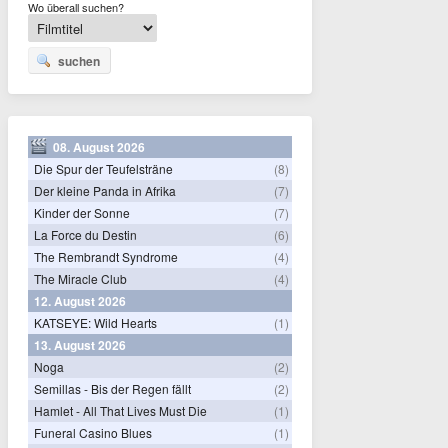
Wo überall suchen?
suchen
08. August 2026
Die Spur der Teufelsträne
(8)
Der kleine Panda in Afrika
(7)
Kinder der Sonne
(7)
La Force du Destin
(6)
The Rembrandt Syndrome
(4)
The Miracle Club
(4)
12. August 2026
KATSEYE: Wild Hearts
(1)
13. August 2026
Noga
(2)
Semillas - Bis der Regen fällt
(2)
Hamlet - All That Lives Must Die
(1)
Funeral Casino Blues
(1)