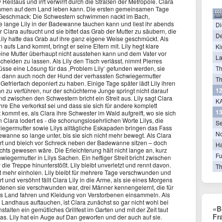
y Reißaus und irrt verwirrt durch die Straßen der Metropole. Clara
sammen auf dem Land leben kann. Die ersten gemeinsamen Tage
 Geschmack: Die Schwestern schwimmen nackt im Bach,
ie lange Lily in der Badewanne tauchen kann und liest ihr abends
Di
r Clara aufsucht und sie bittet das Grab der Mutter zu säubern, die
De
Lily hatte das Grab auf ihre ganz eigene Weise geschmückt. Als
fs Land kommt, bringt er seine Eltern mit. Lily hegt klare
Ki
eine Mutter überhaupt nicht ausstehen kann und dem Vater vor
La
cheiden zu lassen. Als Lily den Tisch verlässt, nimmt Pierres
T
üsse eine Lösung für das ‚Problem Lily‘ gefunden werden, sie
ls dann auch noch der Hund der verhassten Schwiegermutter
Th
 Gefrierfach deponiert zu haben. Einige Tage später lädt Lily ihren
12
n zu verführen, nur der schüchterne Junge springt nicht darauf
nd zwischen den Schwestern bricht ein Streit aus. Lily sagt Clara
KA
 ihre Ehe verkorkst sei und dass sie sich für andere komplett
13
kommt es, als Clara ihre Schwester im Wald aufgreift, wo sie sich
n Clara lodert es - die schonungslosehrlichen Worte Lilys, die
Se
egermutter sowie Lilys alltägliche Eskapaden bringen das Fass
N
ewanne so lange unter, bis sie sich nicht mehr bewegt. Als Clara
tarrt und bleich vor Schreck neben der Badewanne sitzen – doch
Ha
nichts gewesen wäre. Die Erleichterung hält nicht lange an, kurz
Fu
wiegermutter in Lilys Sachen. Ein heftiger Streit bricht zwischen
ie Treppe hinunterstößt. Lily bleibt unverletzt und rennt davon.
Th
icht mehr einholen. Lily bleibt für mehrere Tage verschwunden und
t und versöhnt fällt Clara Lily in die Arme, als sie eines Morgens
n denen sie verschwunden war, drei Männer kennengelernt, die für
chs Land fahren und Kleidung von Verstorbenen einsammeln. Als
 Landhaus auftauchen, ist Clara zunächst so gar nicht wohl bei
«B
lten ein gemütliches Grillfest im Garten und mit der Zeit taut
Fr
nas. Lily hat ein Auge auf Dan geworfen und der auch auf sie.