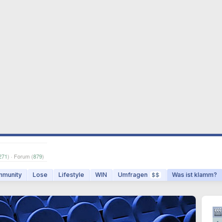
271
) · Forum (
879
)
munity
Lose
Lifestyle
WIN
Umfragen
Was ist klamm?
$$