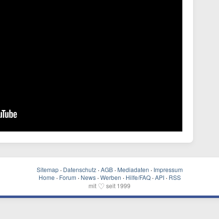
Sitemap
·
Datenschutz
·
AGB
·
Mediadaten
·
Impressum
Home
·
Forum
·
News
·
Werben
·
Hilfe/FAQ
·
API
·
RSS
♡
mit
seit 1999