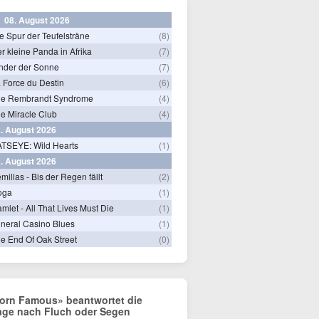
08. August 2026
e Spur der Teufelsträne
(8)
r kleine Panda in Afrika
(7)
nder der Sonne
(7)
 Force du Destin
(6)
he Rembrandt Syndrome
(4)
e Miracle Club
(4)
. August 2026
TSEYE: Wild Hearts
(1)
. August 2026
millas - Bis der Regen fällt
(2)
oga
(1)
mlet - All That Lives Must Die
(1)
neral Casino Blues
(1)
e End Of Oak Street
(0)
orn Famous» beantwortet die
age nach Fluch oder Segen