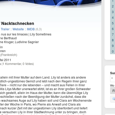
1
2
3
4
f Nacktschnecken
5
6
/
Trailer
::
Website
::
IMDB
(6,3)
 nus sur les limaces | Lily Sometimes
7
ne Berthaud
8
ne Kruger, Ludivine Sagnier
9
in
hren
0
a
(Frankreich)
Mai 2011
a
(1 Kommentar, 0 Votes)
Suc
 allein mit ihrer Mutter auf dem Land. Lily ist anders als andere
kindlich-ungestümes Gemüt und lebt nach den Regeln ihrer ganz
Tiere – nicht nur die lebenden – und macht aus Fellen in ihrer
Wo 
Als Lilys Mutter unerwartet stirbt, ist es an ihrer großen Schwester
ch gestellt, allein im Haus der Mutter, kann die übermütige Lily
beschließen nach der Beerdigung der Mutter zunächst, dass die
in wachsames Auge auf Lily haben soll und Clara am Wochenende
nter der Woche in Paris, wo Pierre als Anwalt und Clara als
ts nach kurzer Zeit mit der ungestümen Lily überfordert und liefert
re versuchen Lily in ihrer Stadtwohnung unter zu bringen, doch