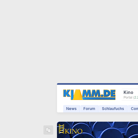
Kino
Portal (
2.
News
Forum
Schlaufuchs
Com