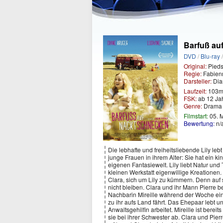
Barfuß au
DVD
/
Blu-ray
Original:
Pieds
Regie:
Fabien
Darsteller:
Dia
Laufzeit:
103m
FSK:
ab 12 Ja
Genre:
Dram
Filmstart:
05. 
Bewertung:
n/
Die lebhafte und freiheitsliebende Lily lebt
junge Frauen in ihrem Alter: Sie hat ein 
eigenen Fantasiewelt. Lily liebt Natur und 
kleinen Werkstatt eigenwillige Kreationen. 
Clara, sich um Lily zu kümmern. Denn auf si
nicht bleiben. Clara und ihr Mann Pierre 
Nachbarin Mireille während der Woche e
zu ihr aufs Land fährt. Das Ehepaar lebt u
Anwaltsgehilfin arbeitet. Mireille ist berei
sie bei ihrer Schwester ab. Clara und Pier