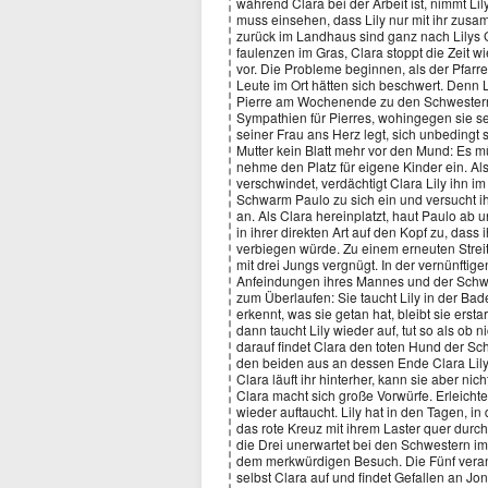
während Clara bei der Arbeit ist, nimmt Lil
muss einsehen, dass Lily nur mit ihr zu
zurück im Landhaus sind ganz nach Lilys
faulenzen im Gras, Clara stoppt die Zeit w
vor. Die Probleme beginnen, als der Pfarre
Leute im Ort hätten sich beschwert. Denn 
Pierre am Wochenende zu den Schwestern au
Sympathien für Pierres, wohingegen sie s
seiner Frau ans Herz legt, sich unbedingt s
Mutter kein Blatt mehr vor den Mund: Es m
nehme den Platz für eigene Kinder ein. A
verschwindet, verdächtigt Clara Lily ihn im
Schwarm Paulo zu sich ein und versucht ih
an. Als Clara hereinplatzt, haut Paulo ab u
in ihrer direkten Art auf den Kopf zu, dass
verbiegen würde. Zu einem erneuten Streit 
mit drei Jungs vergnügt. In der vernünftige
Anfeindungen ihres Mannes und der Schwi
zum Überlaufen: Sie taucht Lily in der Bad
erkennt, was sie getan hat, bleibt sie ers
dann taucht Lily wieder auf, tut so als ob 
darauf findet Clara den toten Hund der Sch
den beiden aus an dessen Ende Clara Lily d
Clara läuft ihr hinterher, kann sie aber n
Clara macht sich große Vorwürfe. Erleichter
wieder auftaucht. Lily hat in den Tagen, i
das rote Kreuz mit ihrem Laster quer dur
die Drei unerwartet bei den Schwestern im
dem merkwürdigen Besuch. Die Fünf veransta
selbst Clara auf und findet Gefallen an Jo