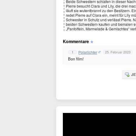
Beide Schwestern schlafen in dieser Nacht
Pierre besucht Clara und Lily, die drei m
läuft sie wutentbrannt zu den Besitzern. Ei
redet Pierre auf Clara ein, meint für Lily
Schwester in Schutz und verlässt Pierre. N
beiden Schwestern kaufen und bemalen ein
„Pantoffeln, Marmelade & Gemischtes“ ver
Kommentare
Polarlichter
1
25. Februar 2023
Bon film!
JE