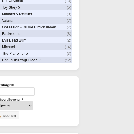
Die Odyssee
(13)
Toy Story 5
(5)
Minions & Monster
(9)
Vaiana
(7)
Obsession - Du sollst mich lieben
(7)
Backrooms
(8)
Evil Dead Burn
(2)
Michael
(14)
The Piano Tuner
(3)
Der Teufel trägt Prada 2
(12)
hbegriff
überall suchen?
suchen