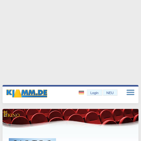
Login
NEU