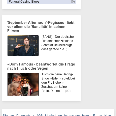
Funeral Casino Blues
(0)
'September Afternoon'-Regisseur liebt
vor allem die 'Banalität' in seinen
Filmen
(BANG) - Der deutsche
Filmemacher Nicolaas
Schmidt ist überzeugt,
dass gerade die
(00)
«Born Famous» beantwortet die Frage
nach Fluch oder Segen
Auch die neue Dating-
Show «Eden» spielt bei
den ProSieben-
Zuschauern keine
Rolle. Die neue
(00)
Sitemap
·
Datenschutz
·
AGB
·
Mediadaten
·
Impressum
·
Home
·
Forum
·
News
·