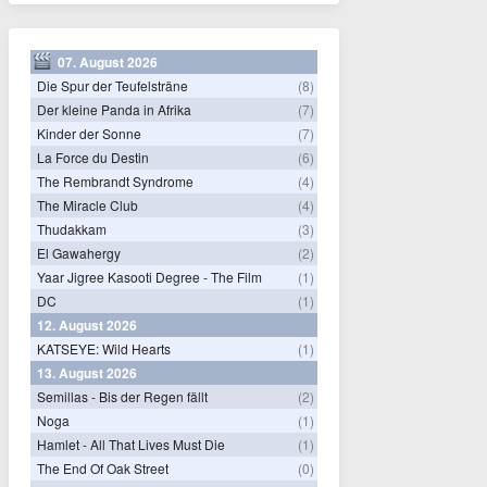
07. August 2026
Die Spur der Teufelsträne
(8)
Der kleine Panda in Afrika
(7)
Kinder der Sonne
(7)
La Force du Destin
(6)
The Rembrandt Syndrome
(4)
The Miracle Club
(4)
Thudakkam
(3)
El Gawahergy
(2)
Yaar Jigree Kasooti Degree - The Film
(1)
DC
(1)
12. August 2026
KATSEYE: Wild Hearts
(1)
13. August 2026
Semillas - Bis der Regen fällt
(2)
Noga
(1)
Hamlet - All That Lives Must Die
(1)
The End Of Oak Street
(0)