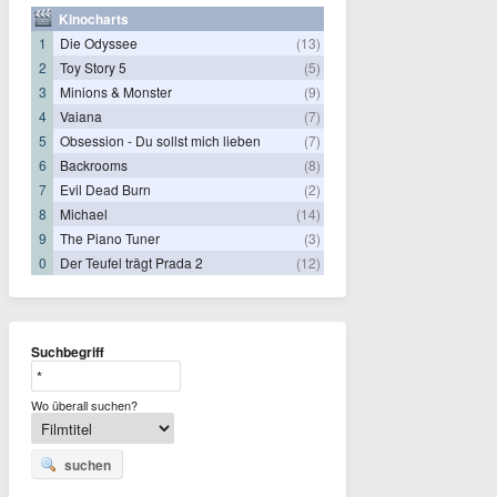
Kinocharts
1
Die Odyssee
(13)
2
Toy Story 5
(5)
3
Minions & Monster
(9)
4
Vaiana
(7)
5
Obsession - Du sollst mich lieben
(7)
6
Backrooms
(8)
7
Evil Dead Burn
(2)
8
Michael
(14)
9
The Piano Tuner
(3)
0
Der Teufel trägt Prada 2
(12)
Suchbegriff
Wo überall suchen?
suchen