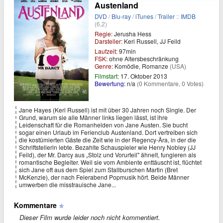
Austenland
DVD
/
Blu-ray
/
iTunes
/
Trailer
::
IMDB
(6,2)
Regie:
Jerusha Hess
Darsteller:
Keri Russell, JJ Feild
Laufzeit:
97min
FSK:
ohne Altersbeschränkung
Genre:
Komödie, Romanze
(USA)
Filmstart:
17. Oktober 2013
Bewertung:
n/a
(0 Kommentare, 0 Votes)
Jane Hayes (Keri Russell) ist mit über 30 Jahren noch Single. Der
Grund, warum sie alle Männer links liegen lässt, ist ihre
Leidenschaft für die Romanhelden von Jane Austen. Sie bucht
sogar einen Urlaub im Ferienclub Austenland. Dort vertreiben sich
die kostümierten Gäste die Zeit wie in der Regency-Ära, in der die
Schriftstellerin lebte. Bezahlte Schauspieler wie Henry Nobley (JJ
Feild), der Mr. Darcy aus „Stolz und Vorurteil" ähnelt, fungieren als
romantische Begleiter. Weil sie vom Ambiente enttäuscht ist, flüchtet
sich Jane oft aus dem Spiel zum Stallburschen Martin (Bret
McKenzie), der nach Feierabend Popmusik hört. Beide Männer
umwerben die misstrauische Jane...
Kommentare
Dieser Film wurde leider noch nicht kommentiert.