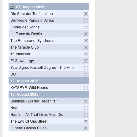
07. August 2026
Die Spur der Teufelsträne
(8)
Der kleine Panda in Afrika
(7)
Kinder der Sonne
(7)
La Force du Destin
(6)
The Rembrandt Syndrome
(4)
The Miracle Club
(4)
Thudakkam
(3)
El Gawahergy
(2)
Yaar Jigree Kasooti Degree - The Film
(1)
DC
(1)
12. August 2026
KATSEYE: Wild Hearts
(1)
13. August 2026
Semillas - Bis der Regen fällt
(2)
Noga
(1)
Hamlet - All That Lives Must Die
(1)
The End Of Oak Street
(0)
Funeral Casino Blues
(0)