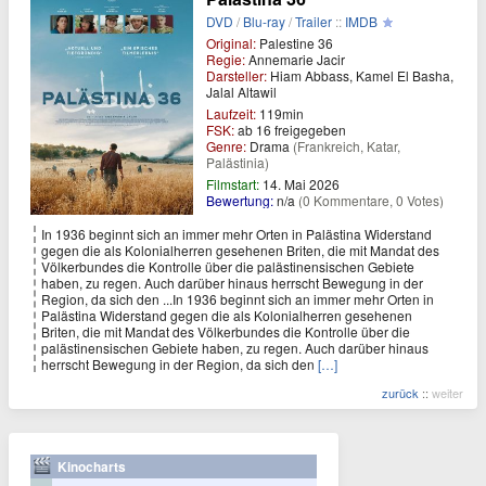
DVD
/
Blu-ray
/
Trailer
::
IMDB
Original:
Palestine 36
Regie:
Annemarie Jacir
Darsteller:
Hiam Abbass, Kamel El Basha,
Jalal Altawil
Laufzeit:
119min
FSK:
ab 16 freigegeben
Genre:
Drama
(Frankreich, Katar,
Palästinia)
Filmstart:
14. Mai 2026
Bewertung:
n/a
(0 Kommentare, 0 Votes)
In 1936 beginnt sich an immer mehr Orten in Palästina Widerstand
gegen die als Kolonialherren gesehenen Briten, die mit Mandat des
Völkerbundes die Kontrolle über die palästinensischen Gebiete
haben, zu regen. Auch darüber hinaus herrscht Bewegung in der
Region, da sich den ...In 1936 beginnt sich an immer mehr Orten in
Palästina Widerstand gegen die als Kolonialherren gesehenen
Briten, die mit Mandat des Völkerbundes die Kontrolle über die
palästinensischen Gebiete haben, zu regen. Auch darüber hinaus
herrscht Bewegung in der Region, da sich den
[…]
zurück
::
weiter
Kinocharts