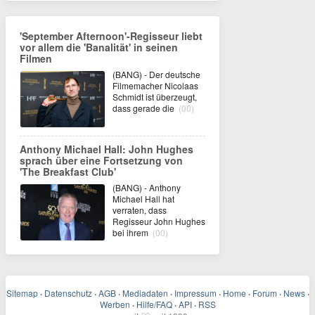
'September Afternoon'-Regisseur liebt
vor allem die 'Banalität' in seinen
Filmen
(BANG) - Der deutsche
Filmemacher Nicolaas
Schmidt ist überzeugt,
dass gerade die
(00)
Anthony Michael Hall: John Hughes
sprach über eine Fortsetzung von
'The Breakfast Club'
(BANG) - Anthony
Michael Hall hat
verraten, dass
Regisseur John Hughes
bei ihrem
(00)
Sitemap
·
Datenschutz
·
AGB
·
Mediadaten
·
Impressum
·
Home
·
Forum
·
News
·
Werben
·
Hilfe/FAQ
·
API
·
RSS