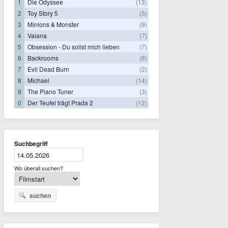
1
Die Odyssee
(13)
2
Toy Story 5
(5)
3
Minions & Monster
(9)
4
Vaiana
(7)
5
Obsession - Du sollst mich lieben
(7)
6
Backrooms
(8)
7
Evil Dead Burn
(2)
8
Michael
(14)
9
The Piano Tuner
(3)
0
Der Teufel trägt Prada 2
(12)
Suchbegriff
Wo überall suchen?
suchen