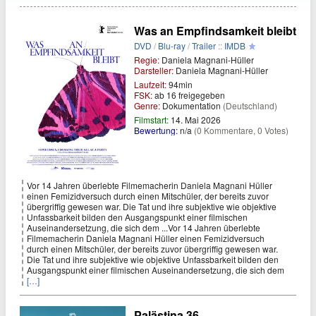
Was an Empfindsamkeit bleibt
DVD
/
Blu-ray
/
Trailer
::
IMDB
Regie:
Daniela Magnani-Hüller
Darsteller:
Daniela Magnani-Hüller
Laufzeit:
94min
FSK:
ab 16 freigegeben
Genre:
Dokumentation
(Deutschland)
Filmstart:
14. Mai 2026
Bewertung:
n/a
(0 Kommentare, 0 Votes)
Vor 14 Jahren überlebte Filmemacherin Daniela Magnani Hüller
einen Femizidversuch durch einen Mitschüler, der bereits zuvor
übergriffig gewesen war. Die Tat und ihre subjektive wie objektive
Unfassbarkeit bilden den Ausgangspunkt einer filmischen
Auseinandersetzung, die sich dem ...Vor 14 Jahren überlebte
Filmemacherin Daniela Magnani Hüller einen Femizidversuch
durch einen Mitschüler, der bereits zuvor übergriffig gewesen war.
Die Tat und ihre subjektive wie objektive Unfassbarkeit bilden den
Ausgangspunkt einer filmischen Auseinandersetzung, die sich dem
[…]
Palästina 36