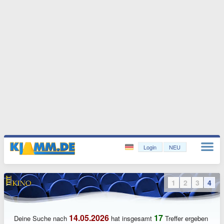
Login
NEU
1
2
3
4
14.05.2026
17
Deine Suche nach
hat insgesamt
Treffer ergeben