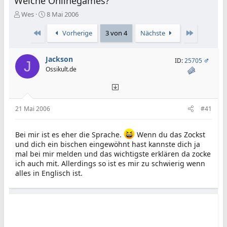
Welche Onlinegames?
E
E
Wes
8 Mai 2006
r
r
s
s
Erste
Letzte
Vorherige
3 von 4
Nächste
t
t
e
e
Jackson
l
l
ID:
25705
J
l
l
Ossikult.de
e
t
r
a
m
21 Mai 2006
#41
Bei mir ist es eher die Sprache.
Wenn du das Zockst
und dich ein bischen eingewöhnt hast kannste dich ja
mal bei mir melden und das wichtigste erklären da zocke
ich auch mit. Allerdings so ist es mir zu schwierig wenn
alles in Englisch ist.