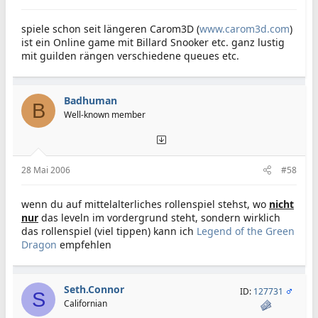
spiele schon seit längeren Carom3D (
www.carom3d.com
)
ist ein Online game mit Billard Snooker etc. ganz lustig
mit guilden rängen verschiedene queues etc.
Badhuman
B
Well-known member
28 Mai 2006
#58
wenn du auf mittelalterliches rollenspiel stehst, wo
nicht
nur
das leveln im vordergrund steht, sondern wirklich
das rollenspiel (viel tippen) kann ich
Legend of the Green
Dragon
empfehlen
Seth.Connor
ID:
127731
S
Californian