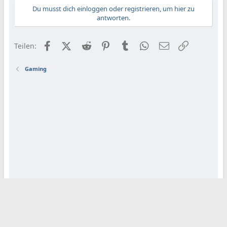
Du musst dich einloggen oder registrieren, um hier zu
antworten.
Facebook
X (Twitter)
Reddit
Pinterest
Tumblr
WhatsApp
E-Mail
Link
Teilen:
Gaming