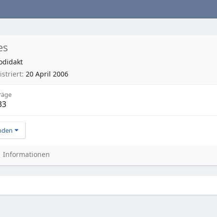
es
odidakt
striert
20 April 2006
räge
33
nden
Informationen