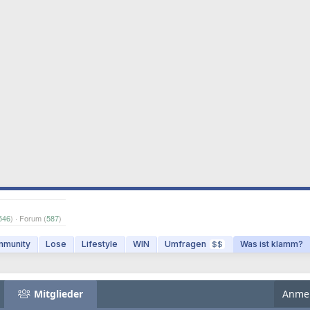
546
) · Forum (
587
)
munity
Lose
Lifestyle
WIN
Umfragen
Was ist klamm?
$$
Mitglieder
Anme