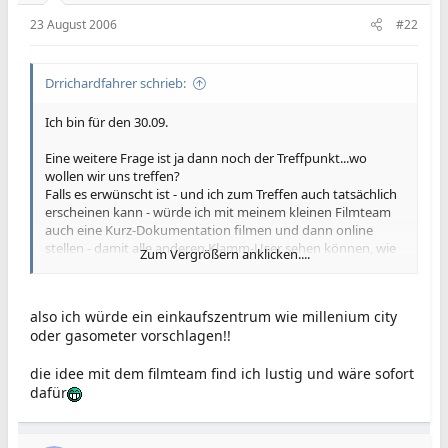
23 August 2006
#22
Drrichardfahrer schrieb:
Ich bin für den 30.09.
Eine weitere Frage ist ja dann noch der Treffpunkt...wo
wollen wir uns treffen?
Falls es erwünscht ist - und ich zum Treffen auch tatsächlich
erscheinen kann - würde ich mit meinem kleinen Filmteam
auch eine Kurz-Dokumentation filmen und dann online
stellen - damit alle anderen Klamm-User sehen können, wie
Zum Vergrößern anklicken....
es bei uns in Wien läuft
PS: Müsste die allerdings selber dann noch fragen, ob sie
also ich würde ein einkaufszentrum wie millenium city
Zeit haben
oder gasometer vorschlagen!!
die idee mit dem filmteam find ich lustig und wäre sofort
dafür