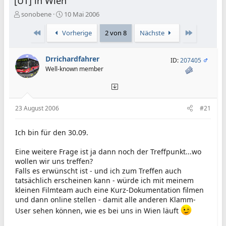
[UT] in Wien
E
E
sonobene
10 Mai 2006
r
r
s
s
Erste
Letzte
Vorherige
2 von 8
Nächste
t
t
e
e
Drrichardfahrer
l
l
ID:
207405
l
l
Well-known member
e
t
r
a
m
23 August 2006
#21
Ich bin für den 30.09.
Eine weitere Frage ist ja dann noch der Treffpunkt...wo
wollen wir uns treffen?
Falls es erwünscht ist - und ich zum Treffen auch
tatsächlich erscheinen kann - würde ich mit meinem
kleinen Filmteam auch eine Kurz-Dokumentation filmen
und dann online stellen - damit alle anderen Klamm-
User sehen können, wie es bei uns in Wien läuft