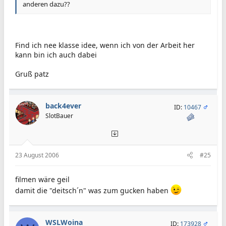
anderen dazu??
Find ich nee klasse idee, wenn ich von der Arbeit her
kann bin ich auch dabei
Gruß patz
back4ever
ID:
10467
SlotBauer
23 August 2006
#25
filmen wäre geil
damit die "deitsch´n" was zum gucken haben
WSLWoina
ID:
173928