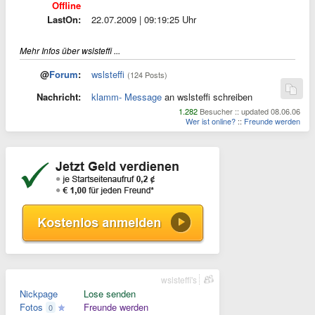
Offline
LastOn:
22.07.2009 | 09:19:25 Uhr
Mehr Infos über wslsteffi ...
@
Forum
:
wslsteffi
(124 Posts)
Nachricht:
klamm- Message
an wslsteffi schreiben
1.282
Besucher :: updated 08.06.06
Wer ist online?
::
Freunde werden
wslsteffi's
Nickpage
Lose senden
Fotos
Freunde werden
0