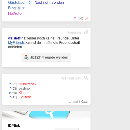
Gästebuch
Nachricht senden
5
Blog
0
HotVote
(36)
off
Freunde
wslsteffi
hat leider noch keine Freunde. Unter
MyFriends
kannst du ihm/ihr die Freundschaft
anbieten.
JETZT Freunde werden
Wer war da?
flusskrebs70
(??)
yestino
(53)
Killer
(60)
Evilscry
(41)
... und
1 Gast
ID/Nick