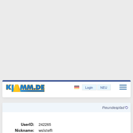
Login
NEU
Freundespfad
UserID:
242265
Nickname:
wslsteffi