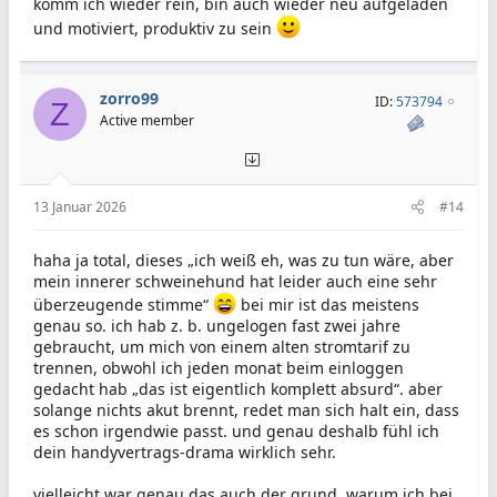
komm ich wieder rein, bin auch wieder neu aufgeladen
und motiviert, produktiv zu sein
zorro99
ID:
573794
Z
Active member
13 Januar 2026
#14
haha ja total, dieses „ich weiß eh, was zu tun wäre, aber
mein innerer schweinehund hat leider auch eine sehr
überzeugende stimme“
bei mir ist das meistens
genau so. ich hab z. b. ungelogen fast zwei jahre
gebraucht, um mich von einem alten stromtarif zu
trennen, obwohl ich jeden monat beim einloggen
gedacht hab „das ist eigentlich komplett absurd“. aber
solange nichts akut brennt, redet man sich halt ein, dass
es schon irgendwie passt. und genau deshalb fühl ich
dein handyvertrags-drama wirklich sehr.
vielleicht war genau das auch der grund, warum ich bei