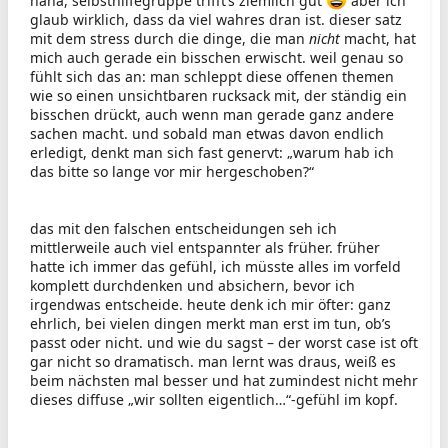
haha, selbsthilfegruppe trifft’s ziemlich gut
aber ich
glaub wirklich, dass da viel wahres dran ist. dieser satz
mit dem stress durch die dinge, die man
nicht
macht, hat
mich auch gerade ein bisschen erwischt. weil genau so
fühlt sich das an: man schleppt diese offenen themen
wie so einen unsichtbaren rucksack mit, der ständig ein
bisschen drückt, auch wenn man gerade ganz andere
sachen macht. und sobald man etwas davon endlich
erledigt, denkt man sich fast genervt: „warum hab ich
das bitte so lange vor mir hergeschoben?“
das mit den falschen entscheidungen seh ich
mittlerweile auch viel entspannter als früher. früher
hatte ich immer das gefühl, ich müsste alles im vorfeld
komplett durchdenken und absichern, bevor ich
irgendwas entscheide. heute denk ich mir öfter: ganz
ehrlich, bei vielen dingen merkt man erst im tun, ob’s
passt oder nicht. und wie du sagst – der worst case ist oft
gar nicht so dramatisch. man lernt was draus, weiß es
beim nächsten mal besser und hat zumindest nicht mehr
dieses diffuse „wir sollten eigentlich…“-gefühl im kopf.