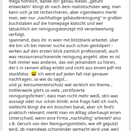
mega hilfreich, danke dir! genau dieses „gefühl
entwickeln“ klingt eh nach dem realistischsten weg. man
kann sich ja tot recherchieren, aber irgendwann merkt
man, wer nur „nachhaltige gebäudereinigung“ in großen
buchstaben auf die homepage klatscht und wer
tatsächlich ein reinigungskonzept mit verantwortung
verfolgt.
spannend, dass ihr in wien mit blitzblank arbeitet. über
die bin ich bei meiner suche auch schon gestolpert –
wirken auf den ersten blick ziemlich professionell, auch
was ressourcenschonende reinigung angeht. aber es ist
halt immer was anderes, das von jemandem zu hören,
der’s in seinem alltag erlebt und nicht aus einem pdf mit
stockfotos.
ich werd auf jeden fall mal genauer
nachfragen, so wie du sagst...
und ja: konsumentenschutz wär wirklich ein thema…
mittlerweile gibt’s so viele „zertifizierte
reinigungsfirmen“, dass man nicht mehr weiß, ob’s was
aussagt oder nur schön blinkt. eine frage hätt ich noch,
vielleicht klingt die ein bisschen banal, aber ich find’s
praktisch relevant: merkt man im Alltag überhaupt einen
Unterschied, wenn eine Firma „nachhaltig“ arbeitet? also
z.B. Geruch von den Reinigungsmitteln, wie oft geputzt
wird, ob irgendwas schonender gemacht wird usw. weil