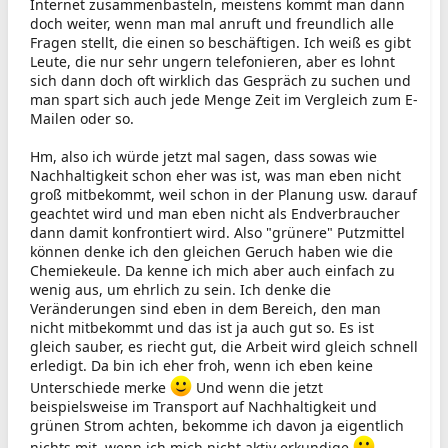
Internet zusammenbasteln, meistens kommt man dann
doch weiter, wenn man mal anruft und freundlich alle
Fragen stellt, die einen so beschäftigen. Ich weiß es gibt
Leute, die nur sehr ungern telefonieren, aber es lohnt
sich dann doch oft wirklich das Gespräch zu suchen und
man spart sich auch jede Menge Zeit im Vergleich zum E-
Mailen oder so.
Hm, also ich würde jetzt mal sagen, dass sowas wie
Nachhaltigkeit schon eher was ist, was man eben nicht
groß mitbekommt, weil schon in der Planung usw. darauf
geachtet wird und man eben nicht als Endverbraucher
dann damit konfrontiert wird. Also "grünere" Putzmittel
können denke ich den gleichen Geruch haben wie die
Chemiekeule. Da kenne ich mich aber auch einfach zu
wenig aus, um ehrlich zu sein. Ich denke die
Veränderungen sind eben in dem Bereich, den man
nicht mitbekommt und das ist ja auch gut so. Es ist
gleich sauber, es riecht gut, die Arbeit wird gleich schnell
erledigt. Da bin ich eher froh, wenn ich eben keine
Unterschiede merke
Und wenn die jetzt
beispielsweise im Transport auf Nachhaltigkeit und
grünen Strom achten, bekomme ich davon ja eigentlich
nichts mit, wenn ich mich nicht aktiv erkundige