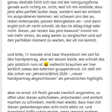
genau deshalb fühlt sich das mit der reinigungsfirma
gerade auch richtig an. nicht, weil ich mir einbilde, dass
jetzt alles perfekt laufen
muss
, sondern weil wir einfach
ins ausprobieren kommen. wir schauen uns das an,
reden miteinander, passen kleinigkeiten an – und dann
ergibt sich eh recht schnell, ob das im alltag trägt oder
nicht. dieses „wir testen das jetzt bewusst“ nimmt mir
viel mehr stress, als ewig weiter zu vergleichen und auf
den perfekten moment zu warten, der eh nie kommt.
und bitte, 11 monate sind zwar theoretisch viel zeit für
den handyvertrag, aber wir wissen beide, wie schnell das
jahr plötzlich rum ist
vielleicht brauchen wir hier
wirklich sowas wie externen gruppendruck. ich stell mir
das schon vor: jahresrückblick 2026 – „neuer
handyvertrag abgeschlossen“ als persönliches highlight.
aber im ernst: ich find’s gerade ziemlich angenehm, so
offen über dieses aufschieben, entscheiden und einfach
machen zu schreiben. merkt man wieder, dass man mit
diesen gedankenspiralen echt nicht allein ist. und
manchmal hilft’s schon enorm, wenn jemand anderes