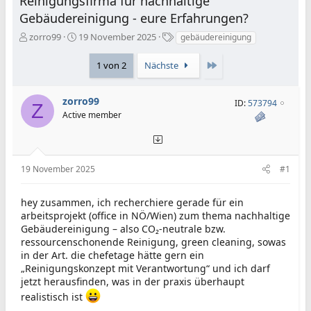
Reinigungsfirma für nachhaltige
Gebäudereinigung - eure Erfahrungen?
E
E
S
zorro99
19 November 2025
gebäudereinigung
r
r
c
s
s
h
Letzte
1 von 2
Nächste
t
t
l
e
e
a
l
l
g
zorro99
ID:
573794
Z
l
l
w
Active member
e
t
o
r
a
r
m
t
e
19 November 2025
#1
hey zusammen, ich recherchiere gerade für ein
arbeitsprojekt (office in NÖ/Wien) zum thema nachhaltige
Gebäudereinigung – also CO₂-neutrale bzw.
ressourcenschonende Reinigung, green cleaning, sowas
in der Art. die chefetage hätte gern ein
„Reinigungskonzept mit Verantwortung“ und ich darf
jetzt herausfinden, was in der praxis überhaupt
realistisch ist