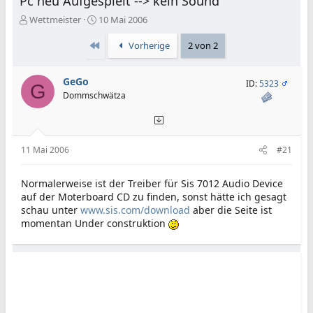
Pc neu Aufgespielt --> kein Sound
E
E
Wettmeister
10 Mai 2006
r
r
s
s
Erste
Vorherige
2 von 2
t
t
e
e
GeGo
l
l
ID:
5323
G
l
l
Dommschwätza
e
t
r
a
m
11 Mai 2006
#21
Normalerweise ist der Treiber für Sis 7012 Audio Device
auf der Moterboard CD zu finden, sonst hätte ich gesagt
schau unter
www.sis.com/download
aber die Seite ist
momentan Under construktion