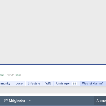
082
) · Forum (
866
)
munity
Lose
Lifestyle
WIN
Umfragen
Was ist klamm?
$$
Mitglieder
Anme