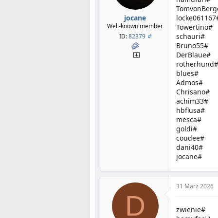
TomvonBerg
jocane
locke061167
Well-known member
Towertino#
schauri#
ID:
82379
Bruno55#
DerBlaue#
rotherhund
blues#
Admos#
Chrisano#
achim33#
hbflusa#
mesca#
goldi#
coudee#
dani40#
jocane#
31 März 2026
D
zwienie#