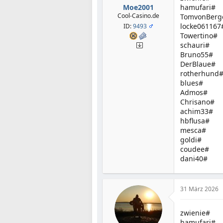
Moe2001
hamufari#
Cool-Casino.de
TomvonBerg
locke061167
ID:
9493
Towertino#
schauri#
Bruno55#
DerBlaue#
rotherhund
blues#
Admos#
Chrisano#
achim33#
hbflusa#
mesca#
goldi#
coudee#
dani40#
31 März 2026
zwienie#
hamufari#