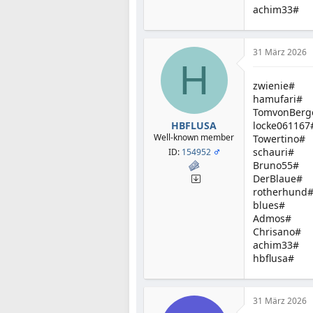
achim33#
31 März 2026
H
zwienie#
hamufari#
TomvonBerg
HBFLUSA
locke061167
Well-known member
Towertino#
schauri#
ID:
154952
Bruno55#
DerBlaue#
rotherhund
blues#
Admos#
Chrisano#
achim33#
hbflusa#
31 März 2026