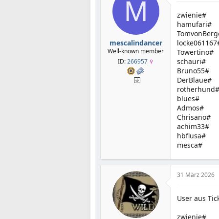
M
zwienie#
hamufari#
TomvonBerg
mescalindancer
locke061167
Well-known member
Towertino#
schauri#
ID:
266957
Bruno55#
DerBlaue#
rotherhund
blues#
Admos#
Chrisano#
achim33#
hbflusa#
mesca#
31 März 2026
User aus Tic
zwienie#