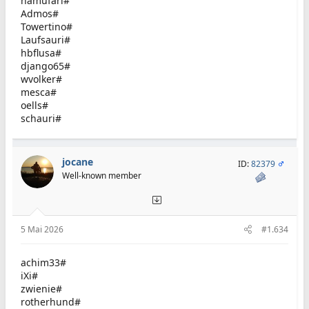
hamufari#
Admos#
Towertino#
Laufsauri#
hbflusa#
django65#
wvolker#
mesca#
oells#
schauri#
jocane
ID:
82379
Well-known member
5 Mai 2026
#1.634
achim33#
iXi#
zwienie#
rotherhund#