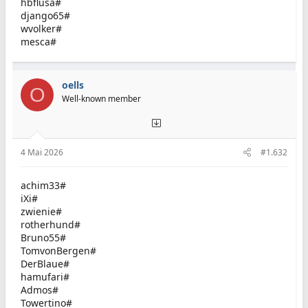
hbflusa#
django65#
wvolker#
mesca#
oells
O
Well-known member
4 Mai 2026
#1.632
achim33#
iXi#
zwienie#
rotherhund#
Bruno55#
TomvonBergen#
DerBlaue#
hamufari#
Admos#
Towertino#