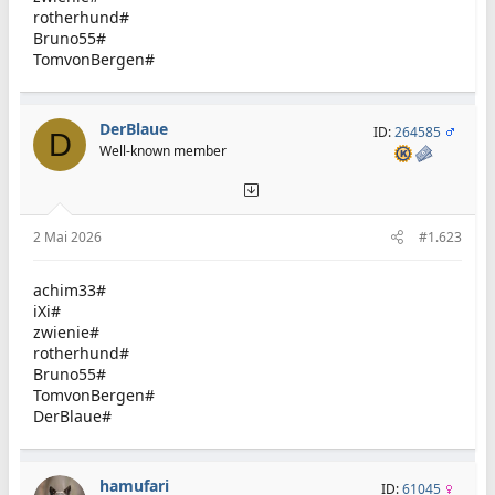
rotherhund#
Bruno55#
TomvonBergen#
DerBlaue
ID:
264585
D
Well-known member
2 Mai 2026
#1.623
achim33#
iXi#
zwienie#
rotherhund#
Bruno55#
TomvonBergen#
DerBlaue#
hamufari
ID:
61045