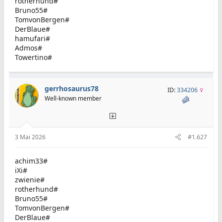
rotherhund#
Bruno55#
TomvonBergen#
DerBlaue#
hamufari#
Admos#
Towertino#
gerrhosaurus78
ID:
334206
Well-known member
3 Mai 2026
#1.627
achim33#
iXi#
zwienie#
rotherhund#
Bruno55#
TomvonBergen#
DerBlaue#