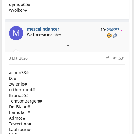
django65#
wvolker#
mescalindancer
ID:
266957
M
Well-known member
3 Mai 2026
#1.631
achim33#
iXi#
zwienie#
rotherhund#
Bruno55#
TomvonBergen#
DerBlaue#
hamufari#
Admos#
Towertino#
Laufsauri#