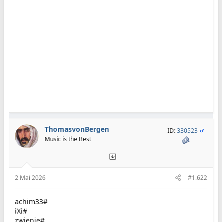
ThomasvonBergen
ID:
330523
Music is the Best
2 Mai 2026
#1.622
achim33#
iXi#
zwienie#