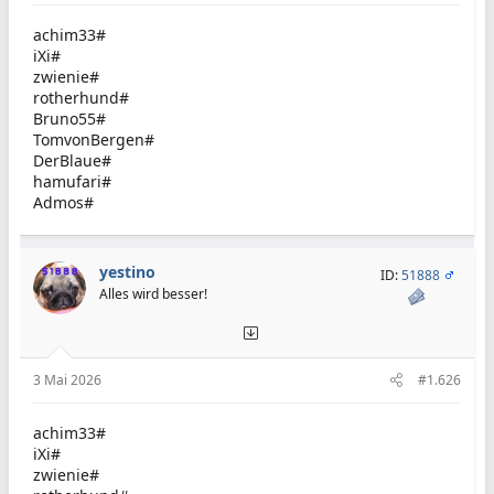
achim33#
iXi#
zwienie#
rotherhund#
Bruno55#
TomvonBergen#
DerBlaue#
hamufari#
Admos#
yestino
ID:
51888
Alles wird besser!
3 Mai 2026
#1.626
achim33#
iXi#
zwienie#