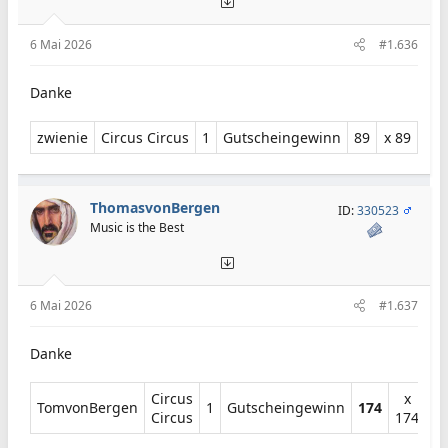
6 Mai 2026
#1.636
Danke
zwienie​
Circus Circus​
1​
Gutscheingewinn​
89​
x 89​
ThomasvonBergen
ID:
330523
Music is the Best
6 Mai 2026
#1.637
Danke
Circus
x
TomvonBergen​
1​
Gutscheingewinn​
174
Circus​
174​