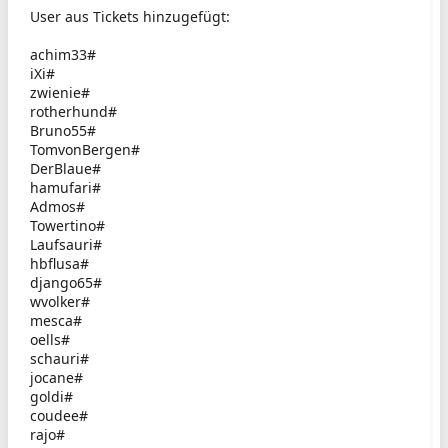
User aus Tickets hinzugefügt:
achim33#
iXi#
zwienie#
rotherhund#
Bruno55#
TomvonBergen#
DerBlaue#
hamufari#
Admos#
Towertino#
Laufsauri#
hbflusa#
django65#
wvolker#
mesca#
oells#
schauri#
jocane#
goldi#
coudee#
rajo#