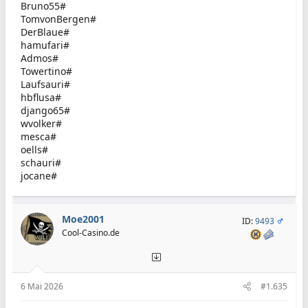
Bruno55#
TomvonBergen#
DerBlaue#
hamufari#
Admos#
Towertino#
Laufsauri#
hbflusa#
django65#
wvolker#
mesca#
oells#
schauri#
jocane#
Moe2001
ID:
9493
Cool-Casino.de
6 Mai 2026
#1.635