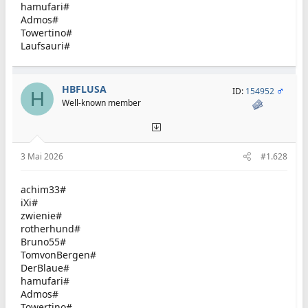
hamufari#
Admos#
Towertino#
Laufsauri#
HBFLUSA
ID:
154952
H
Well-known member
3 Mai 2026
#1.628
achim33#
iXi#
zwienie#
rotherhund#
Bruno55#
TomvonBergen#
DerBlaue#
hamufari#
Admos#
Towertino#