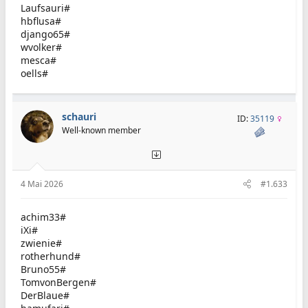
Laufsauri#
hbflusa#
django65#
wvolker#
mesca#
oells#
schauri
ID:
35119
Well-known member
4 Mai 2026
#1.633
achim33#
iXi#
zwienie#
rotherhund#
Bruno55#
TomvonBergen#
DerBlaue#