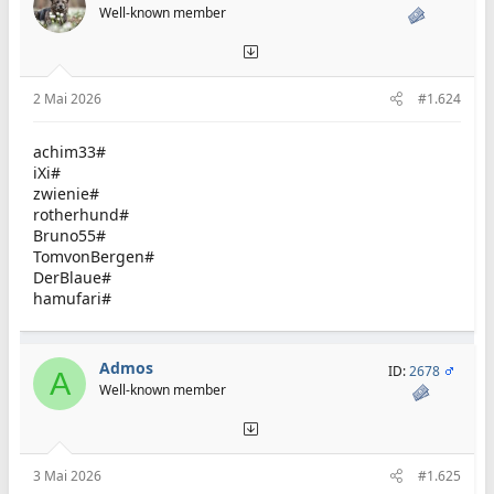
Well-known member
2 Mai 2026
#1.624
achim33#
iXi#
zwienie#
rotherhund#
Bruno55#
TomvonBergen#
DerBlaue#
hamufari#
Admos
ID:
2678
A
Well-known member
3 Mai 2026
#1.625