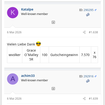
Katalpe
ID:
290295
K
Well-known member
6 Mai 2026
#1.638
Vielen Liebe Dank
Grace
x
wvolker​
O`Malley
100​
Gutscheingewinn​
7.570​
76​
5R​
achim33
ID:
292916
A
Well-known member
6 Mai 2026
#1.639