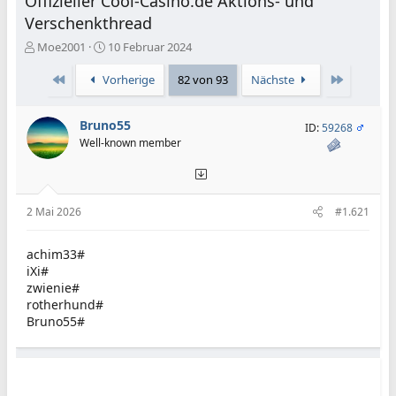
Offizieller Cool-Casino.de Aktions- und
Verschenkthread
E
E
Moe2001
10 Februar 2024
r
r
s
s
Erste
Letzte
Vorherige
82 von 93
Nächste
t
t
e
e
Bruno55
l
l
ID:
59268
l
l
Well-known member
e
t
r
a
m
2 Mai 2026
#1.621
achim33#
iXi#
zwienie#
rotherhund#
Bruno55#