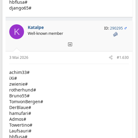
hbflusa#
django65#
Katalpe
ID:
290295
K
Well-known member
3 Mai 2026
#1.630
achim33#
iXi#
zwienie#
rotherhund#
Bruno55#
TomvonBergen#
DerBlaue#
hamufari#
Admos#
Towertino#
Laufsauri#
hbflusa#