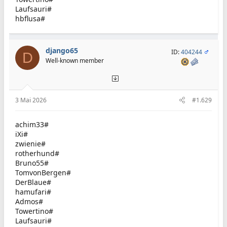
Laufsauri#
hbflusa#
django65
ID:
404244
D
Well-known member
3 Mai 2026
#1.629
achim33#
iXi#
zwienie#
rotherhund#
Bruno55#
TomvonBergen#
DerBlaue#
hamufari#
Admos#
Towertino#
Laufsauri#