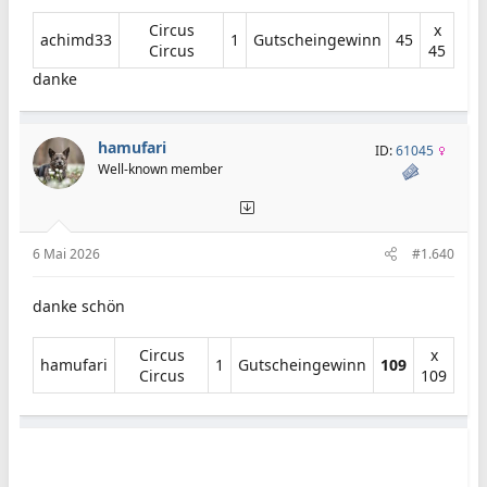
Circus
x
achimd33​
1​
Gutscheingewinn​
45​
Circus​
45​
danke
hamufari
ID:
61045
Well-known member
6 Mai 2026
#1.640
danke schön
Circus
x
hamufari​
1​
Gutscheingewinn​
109
Circus​
109​