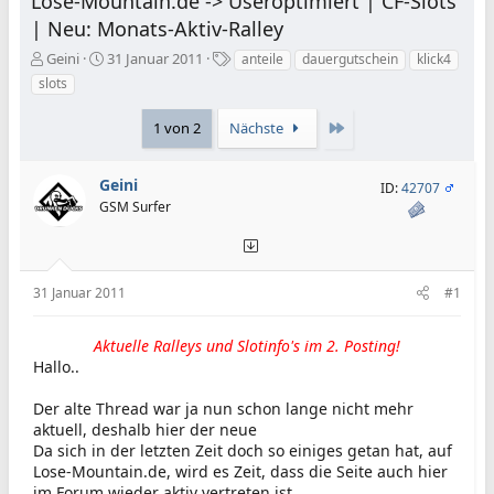
Lose-Mountain.de -> Useroptimiert | CF-Slots
| Neu: Monats-Aktiv-Ralley
E
E
S
Geini
31 Januar 2011
anteile
dauergutschein
klick4
r
r
c
slots
s
s
h
t
t
l
Letzte
1 von 2
Nächste
e
e
a
l
l
g
l
l
w
Geini
ID:
42707
e
t
o
GSM Surfer
r
a
r
m
t
e
31 Januar 2011
#1
Aktuelle Ralleys und Slotinfo's im 2. Posting!
Hallo..
Der alte Thread war ja nun schon lange nicht mehr
aktuell, deshalb hier der neue
Da sich in der letzten Zeit doch so einiges getan hat, auf
Lose-Mountain.de, wird es Zeit, dass die Seite auch hier
im Forum wieder aktiv vertreten ist.