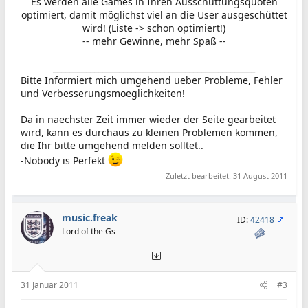
Es werden alle Games in Ihren Ausschüttungsquoten
optimiert, damit möglichst viel an die User ausgeschüttet
wird! (Liste -> schon optimiert!)
-- mehr Gewinne, mehr Spaß --
_________________________________________________​
Bitte Informiert mich umgehend ueber Probleme, Fehler
und Verbesserungsmoeglichkeiten!
Da in naechster Zeit immer wieder der Seite gearbeitet
wird, kann es durchaus zu kleinen Problemen kommen,
die Ihr bitte umgehend melden solltet..
-Nobody is Perfekt
Zuletzt bearbeitet:
31 August 2011
music.freak
ID:
42418
Lord of the Gs
31 Januar 2011
#3