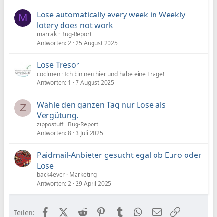
Lose automatically every week in Weekly
M
lotery does not work
marrak
Bug-Report
Antworten
2
25 August 2025
Lose Tresor
coolmen
Ich bin neu hier und habe eine Frage!
Antworten
1
7 August 2025
Wähle den ganzen Tag nur Lose als
Z
Vergütung.
zippostuff
Bug-Report
Antworten
8
3 Juli 2025
Paidmail-Anbieter gesucht egal ob Euro oder
Lose
back4ever
Marketing
Antworten
2
29 April 2025
Facebook
X (Twitter)
Reddit
Pinterest
Tumblr
WhatsApp
E-Mail
Link
Teilen: