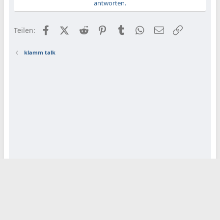
antworten.
Facebook
X (Twitter)
Reddit
Pinterest
Tumblr
WhatsApp
E-Mail
Link
Teilen:
klamm talk