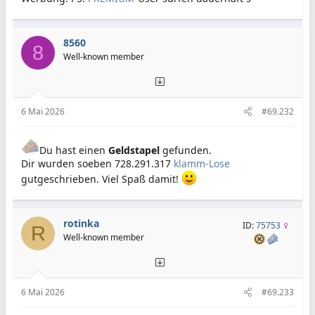
8560
8
Well-known member
6 Mai 2026
#69.232
Du hast einen
Geldstapel
gefunden.
Dir wurden soeben 728.291.317
klamm-Lose
gutgeschrieben. Viel Spaß damit!
rotinka
ID:
75753
R
Well-known member
6 Mai 2026
#69.233