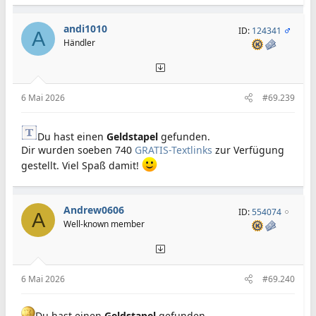
andi1010
ID:
124341
A
Händler
6 Mai 2026
#69.239
Du hast einen
Geldstapel
gefunden.
Dir wurden soeben 740
GRATIS-Textlinks
zur Verfügung
gestellt. Viel Spaß damit!
Andrew0606
ID:
554074
A
Well-known member
6 Mai 2026
#69.240
Du hast einen
Geldstapel
gefunden.