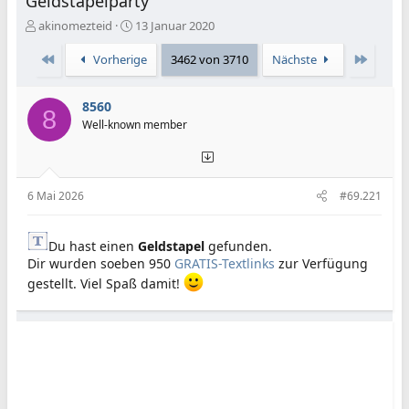
Geldstapelparty
E
E
akinomezteid
13 Januar 2020
r
r
s
s
Erste
Letzte
Vorherige
3462 von 3710
Nächste
t
t
e
e
8560
l
l
8
l
l
Well-known member
e
t
r
a
m
6 Mai 2026
#69.221
Du hast einen
Geldstapel
gefunden.
Dir wurden soeben 950
GRATIS-Textlinks
zur Verfügung
gestellt. Viel Spaß damit!