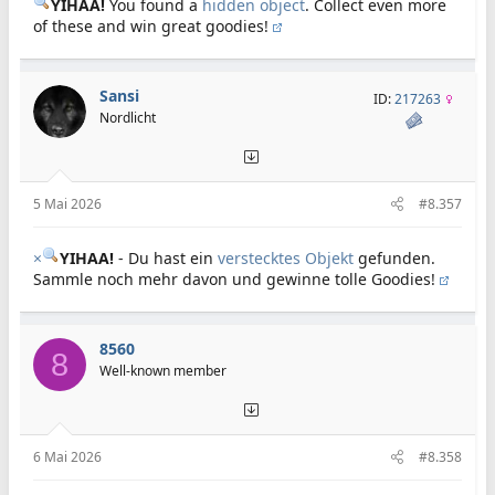
YIHAA!
You found a
hidden object
. Collect even more
of these and win great goodies!
Sansi
ID:
217263
Nordlicht
5 Mai 2026
#8.357
×
YIHAA!
- Du hast ein
verstecktes Objekt
gefunden.
Sammle noch mehr davon und gewinne tolle Goodies!
8560
8
Well-known member
6 Mai 2026
#8.358