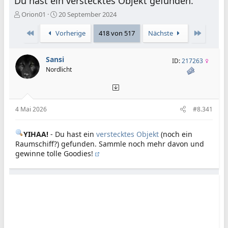
Du hast ein verstecktes Objekt gefunden.
E
E
Orion01
20 September 2024
r
r
s
s
Erste
Letzte
Vorherige
418 von 517
Nächste
t
t
e
e
Sansi
l
l
ID:
217263
l
l
Nordlicht
e
t
r
a
m
4 Mai 2026
#8.341
YIHAA!
- Du hast ein
verstecktes Objekt
(noch ein
Raumschiff?) gefunden. Sammle noch mehr davon und
gewinne tolle Goodies!