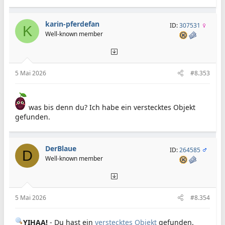
karin-pferdefan
ID:
307531
K
Well-known member
5 Mai 2026
#8.353
was bis denn du? Ich habe ein verstecktes Objekt
gefunden.
DerBlaue
ID:
264585
D
Well-known member
5 Mai 2026
#8.354
YIHAA!
- Du hast ein
verstecktes Objekt
gefunden.