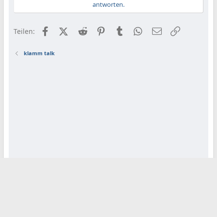
antworten.
Facebook
X (Twitter)
Reddit
Pinterest
Tumblr
WhatsApp
E-Mail
Link
Teilen:
klamm talk