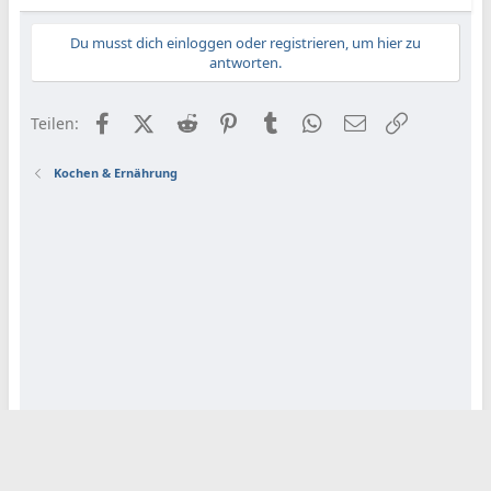
Du musst dich einloggen oder registrieren, um hier zu
antworten.
Facebook
X (Twitter)
Reddit
Pinterest
Tumblr
WhatsApp
E-Mail
Link
Teilen:
Kochen & Ernährung