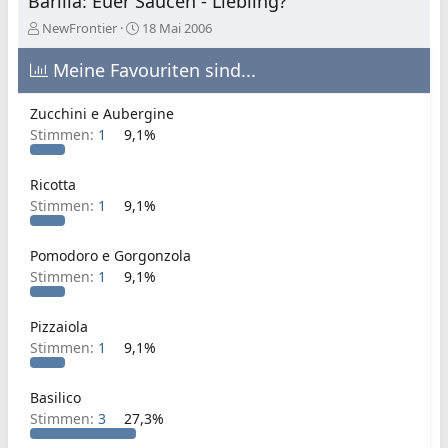
Barilla: Euer Saucen - Liebling?
E
E
NewFrontier
18 Mai 2006
r
r
s
s
Meine Favouriten sind...
t
t
e
e
Zucchini e Aubergine
l
l
Stimmen:
1
9,1%
l
l
e
t
r
a
Ricotta
m
Stimmen:
1
9,1%
Pomodoro e Gorgonzola
Stimmen:
1
9,1%
Pizzaiola
Stimmen:
1
9,1%
Basilico
Stimmen:
3
27,3%