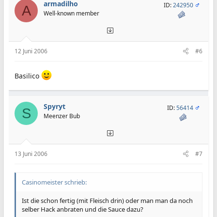
armadilho
ID:
242950
A
Well-known member
12 Juni 2006
#6
Basilico
Spyryt
ID:
56414
S
Meenzer Bub
13 Juni 2006
#7
Casinomeister schrieb:
Ist die schon fertig (mit Fleisch drin) oder man man da noch
selber Hack anbraten und die Sauce dazu?