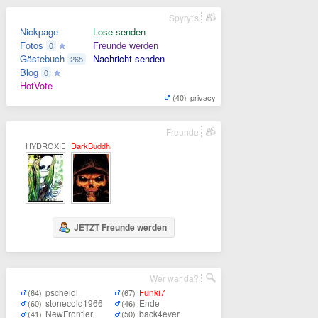
Spyryt's
Nickpage
Lose senden
Fotos
Freunde werden
0
Gästebuch
Nachricht senden
265
Blog
0
HotVote
(40)
privacy
Freunde
HYDROXIE
DarkBuddha
JETZT Freunde werden
Wer war da?
pscheidl
Funki7
(64)
(67)
stonecold1966
Ende
(60)
(46)
NewFrontier
back4ever
(41)
(50)