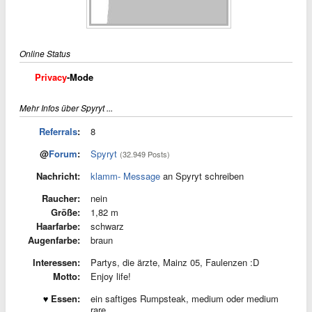
Online Status
Privacy
-Mode
Mehr Infos über Spyryt ...
Referrals
:
8
@
Forum
:
Spyryt
(32.949 Posts)
Nachricht:
klamm- Message
an Spyryt schreiben
Raucher:
nein
Größe:
1,82 m
Haarfarbe:
schwarz
Augenfarbe:
braun
Interessen:
Partys, die ärzte, Mainz 05, Faulenzen :D
Motto:
Enjoy life!
Essen:
ein saftiges Rumpsteak, medium oder medium
rare