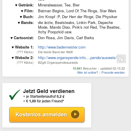
Getränk:
Mineralwasser, Tee, Bier
Film:
Batman Begins, Lord Of The Rings, Star Wars
Buch:
Jim Knopf :P, Der Herr der Ringe, Die Physiker
Bands:
die ärzte, Beatsteaks, Linkin Park, Depeche
Mode, Mando Diao, Pink's not Red, The Beatles,
Itchy Poopzkid usw.
Cartoonist:
Don Rosa, Jim Davis, Carl Barks
Website 1:
http://www.bademeister.com
(??? Klicks)
Die beste Band der Welt!
Website 2:
http://www.organspende-info....pende/ausweis/
(??? Klicks)
BZgA Organspendeausweis
10.641
Besucher :: updated 02.10.22
Wer ist online?
::
Freunde werden