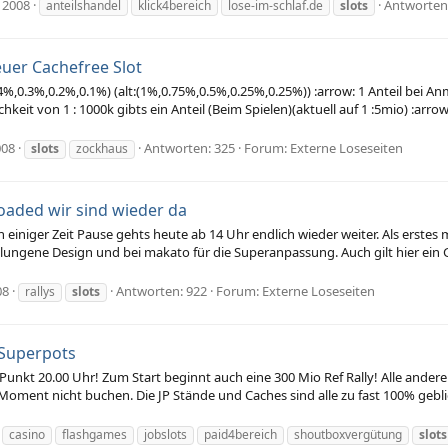
 2008
Antworten
anteilshandel
klick4bereich
lose-im-schlaf.de
slots
uer Cachefree Slot
%,0.3%,0.2%,0.1%) (alt:(1%,0.75%,0.5%,0.25%,0.25%)) :arrow: 1 Anteil bei Anm
hkeit von 1 : 1000k gibts ein Anteil (Beim Spielen)(aktuell auf 1 :5mio) :arrow
008
Antworten: 325
Forum:
Externe Loseseiten
slots
zockhaus
oaded wir sind wieder da
ch einiger Zeit Pause gehts heute ab 14 Uhr endlich wieder weiter. Als erste
elungene Design und bei makato für die Superanpassung. Auch gilt hier ein 
08
Antworten: 922
Forum:
Externe Loseseiten
rallys
slots
 Superpots
Punkt 20.00 Uhr! Zum Start beginnt auch eine 300 Mio Ref Rally! Alle ander
Moment nicht buchen. Die JP Stände und Caches sind alle zu fast 100% gebli
casino
flashgames
jobslots
paid4bereich
shoutboxvergütung
slots