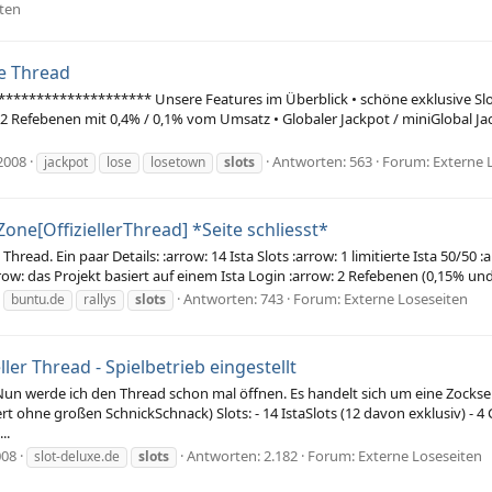
iten
de Thread
***************** Unsere Features im Überblick • schöne exklusive Slots
 2 Refebenen mit 0,4% / 0,1% vom Umsatz • Globaler Jackpot / miniGlobal Jackp
2008
Antworten: 563
Forum:
Externe 
jackpot
lose
losetown
slots
one[OffiziellerThread] *Seite schliesst*
 Thread. Ein paar Details: :arrow: 14 Ista Slots :arrow: 1 limitierte Ista 50/50 :
rrow: das Projekt basiert auf einem Ista Login :arrow: 2 Refebenen (0,15% und 
Antworten: 743
Forum:
Externe Loseseiten
buntu.de
rallys
slots
eller Thread - Spielbetrieb eingestellt
Nun werde ich den Thread schon mal öffnen. Es handelt sich um eine Zocksei
t ohne großen SchnickSchnack) Slots: - 14 IstaSlots (12 davon exklusiv) - 4 
..
008
Antworten: 2.182
Forum:
Externe Loseseiten
slot-deluxe.de
slots