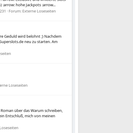
) :arrow: hohe Jackpots :arrow...
 231
Forum:
Externe Loseseiten
 Eure Geduld wird belohnt ;) Nachdem
Superslots.de neu zu starten. Am
seiten
erne Loseseiten
gen Roman über das Warum schreiben,
ein Entschluß, mich von meinen
Loseseiten