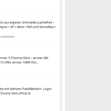
 aus eigener Schmiede (cachefrei) •
ot • AP / Aktiv / Ref und Slotralleys •
Loseseiten
arrow: 5 Chuone Slots : :arrow: alle
0,10%) :arrow: 100% frei...
te mit kleinem Paid4Bereich. Login-
Chuone Slots (Pirat &