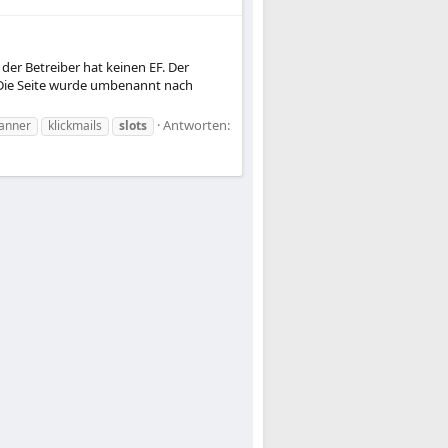
 der Betreiber hat keinen EF. Der
1: Die Seite wurde umbenannt nach
Antworten:
banner
klickmails
slots