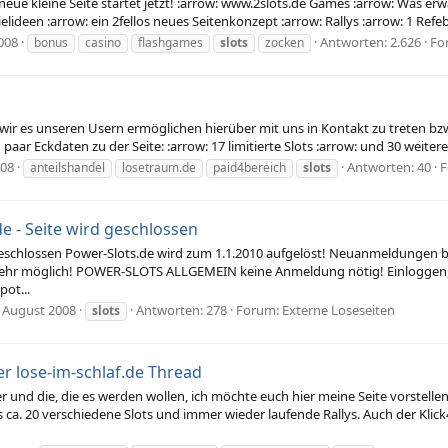
e neue kleine Seite startet jetzt! :arrow: www.2slots.de Games :arrow: Was e
ielideen :arrow: ein 2fellos neues Seitenkonzept :arrow: Rallys :arrow: 1 Ref
008
Antworten: 2.626
Fo
bonus
casino
flashgames
slots
zocken
ir es unseren Usern ermöglichen hierüber mit uns in Kontakt zu treten bzw
n paar Eckdaten zu der Seite: :arrow: 17 limitierte Slots :arrow: und 30 weiter
008
Antworten: 40
F
anteilshandel
losetraum.de
paid4bereich
slots
.de - Seite wird geschlossen
eschlossen Power-Slots.de wird zum 1.1.2010 aufgelöst! Neuanmeldungen bz
mehr möglich! POWER-SLOTS ALLGEMEIN keine Anmeldung nötig! Einloggen, au
ot...
 August 2008
Antworten: 278
Forum:
Externe Loseseiten
slots
ller lose-im-schlaf.de Thread
er und die, die es werden wollen, ich möchte euch hier meine Seite vorstellen
es ca. 20 verschiedene Slots und immer wieder laufende Rallys. Auch der Klick