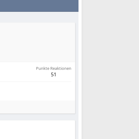
Punkte Reaktionen
51