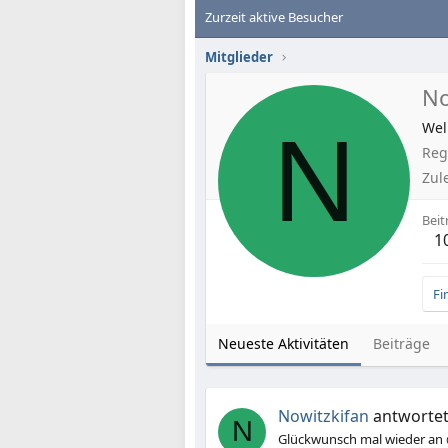
Zurzeit aktive Besucher
Mitglieder
No
N
Wel
Regi
Zul
Beit
1
Fi
Neueste Aktivitäten
Beiträge
Nowitzkifan
antwortet
N
Glückwunsch mal wieder an