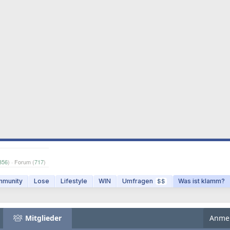
356
) · Forum (
717
)
munity
Lose
Lifestyle
WIN
Umfragen
Was ist klamm?
$$
Mitglieder
Anme