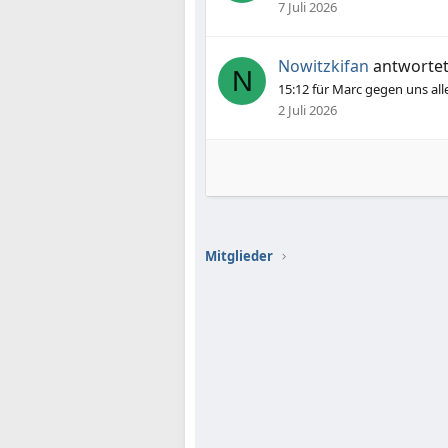
7 Juli 2026
Nowitzkifan
antwortet
N
15:12 für Marc gegen uns alle
2 Juli 2026
Mitglieder