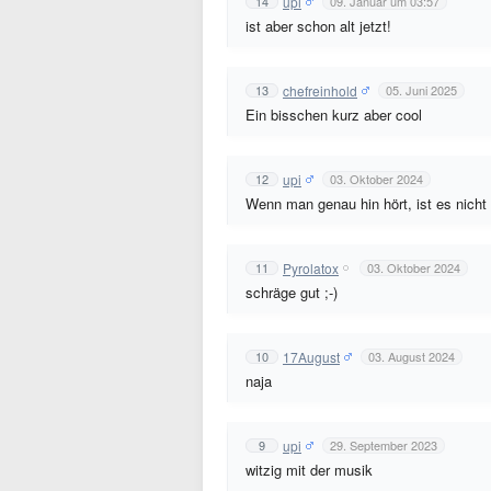
upi
14
09. Januar um 03:57
ist aber schon alt jetzt!
chefreinhold
13
05. Juni 2025
Ein bisschen kurz aber cool
upi
12
03. Oktober 2024
Wenn man genau hin hört, ist es nicht
Pyrolatox
11
03. Oktober 2024
schräge gut ;-)
17August
10
03. August 2024
naja
upi
9
29. September 2023
witzig mit der musik