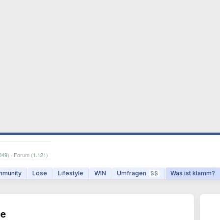
049
) · Forum (
1.121
)
munity
Lose
Lifestyle
WIN
Umfragen
Was ist klamm?
$$
ce