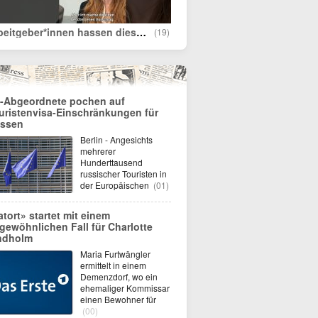
Arbeitgeber*innen hassen diesen Trick
(19)
-Abgeordnete pochen auf
uristenvisa-Einschränkungen für
ssen
Berlin - Angesichts
mehrerer
Hunderttausend
russischer Touristen in
der Europäischen
(01)
atort» startet mit einem
gewöhnlichen Fall für Charlotte
ndholm
Maria Furtwängler
ermittelt in einem
Demenzdorf, wo ein
ehemaliger Kommissar
einen Bewohner für
(00)