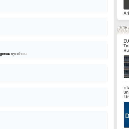
EU
To
Ru
 genau synchron.
«T
un
Li