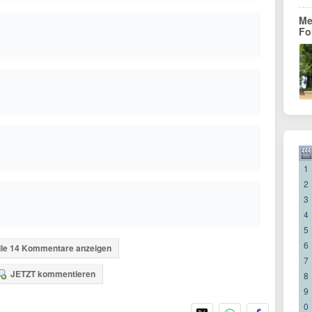
Me
Fo
1
2
3
4
5
6
lle 14 Kommentare anzeigen
7
JETZT kommentieren
8
9
0