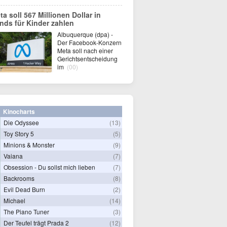
ta soll 567 Millionen Dollar in
nds für Kinder zahlen
Albuquerque (dpa) -
Der Facebook-Konzern
Meta soll nach einer
Gerichtsentscheidung
im
(00)
Kinocharts
Die Odyssee
(13)
Toy Story 5
(5)
Minions & Monster
(9)
Vaiana
(7)
Obsession - Du sollst mich lieben
(7)
Backrooms
(8)
Evil Dead Burn
(2)
Michael
(14)
The Piano Tuner
(3)
Der Teufel trägt Prada 2
(12)