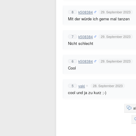
k508384
8
29. September 2023
Mit der würde ich gerne mal tanzen
k508384
7
29. September 2023
Nicht schlecht
k508384
6
29. September 2023
Cool
yaki
5
28. September 2023
cool und ja zu kurz ;-)
a