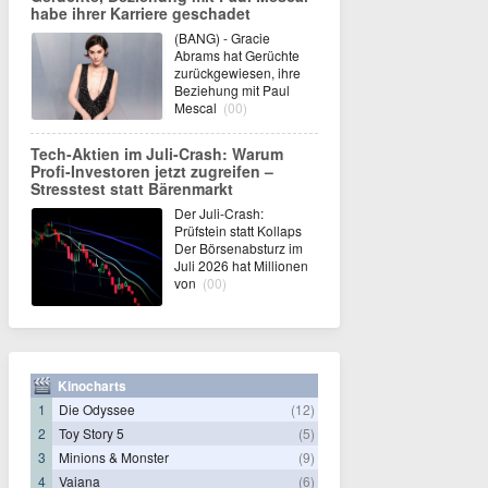
habe ihrer Karriere geschadet
(BANG) - Gracie
Abrams hat Gerüchte
zurückgewiesen, ihre
Beziehung mit Paul
Mescal
(00)
Tech-Aktien im Juli-Crash: Warum
Profi-Investoren jetzt zugreifen –
Stresstest statt Bärenmarkt
Der Juli-Crash:
Prüfstein statt Kollaps
Der Börsenabsturz im
Juli 2026 hat Millionen
von
(00)
Kinocharts
1
Die Odyssee
(12)
2
Toy Story 5
(5)
3
Minions & Monster
(9)
4
Vaiana
(6)