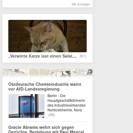
alle anzeigen
„Verwirrte Katze isst einen Salatkopf und wird 110.000 Mal geteilt“
(61)
Ostdeutsche Chemieindustrie warnt
vor AfD-Landesregierung
Berlin - Die
Hauptgeschäftsführerin
des Industrieverbandes
Nordostchemie, Nora
(08)
Gracie Abrams wehrt sich gegen
Gerüchte, Beziehung mit Paul Mescal