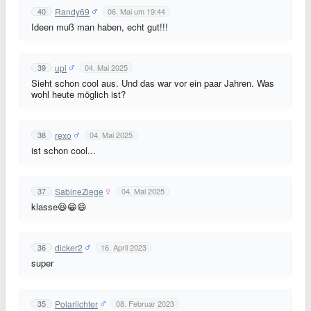
Randy69
40
06. Mai um 19:44
Ideen muß man haben, echt gut!!!
upi
39
04. Mai 2025
Sieht schon cool aus. Und das war vor ein paar Jahren. Was
wohl heute möglich ist?
rexo
38
04. Mai 2025
ist schon cool...
SabineZiege
37
04. Mai 2025
klasse😆😁😄
dicker2
36
16. April 2023
super
Polarlichter
35
08. Februar 2023