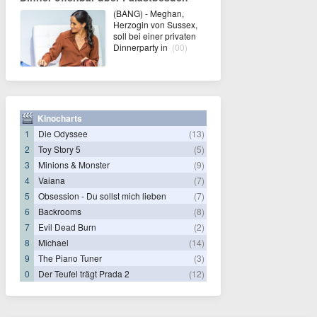
(BANG) - Meghan,
Herzogin von Sussex,
soll bei einer privaten
Dinnerparty in
(00)
Kinocharts
1
Die Odyssee
(13)
2
Toy Story 5
(5)
3
Minions & Monster
(9)
4
Vaiana
(7)
5
Obsession - Du sollst mich lieben
(7)
6
Backrooms
(8)
7
Evil Dead Burn
(2)
8
Michael
(14)
9
The Piano Tuner
(3)
0
Der Teufel trägt Prada 2
(12)