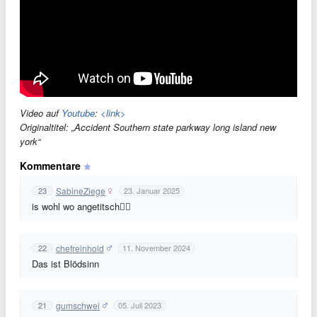
Video auf
Youtube
:
<link>
Originaltitel: „Accident Southern state parkway long island new
york“
Kommentare
SabineZiege
23
23. Januar 2025
is wohl wo angetitsch🤷‍♀️
chefreinhold
22
11. November 2024
Das ist Blödsinn
gumschwei
21
05. Juli 2023