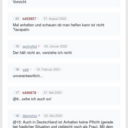
Vorsicht
k493857
20
27. August 2022
Mal anhalten und schauen ob man helfen kann ist nicht
*facepalm
springflut
19
03. Januar 2022
Der hält nicht an, verstehe ich nicht
yaki
18
16. Februar 2021
unverantwortlich...
k496878
17
27. Mai 2020
@6...sehe ich auch so!
Memphis
16
22. Mai 2020
@15: Auch in Deutschland ist Anhalten keine Pflicht (gerade
bei fraglicher Situation und vielleicht noch als Frau). Mit dem