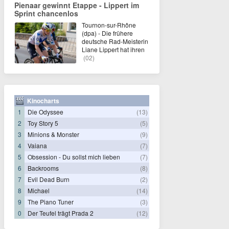
Pienaar gewinnt Etappe - Lippert im
Sprint chancenlos
Tournon-sur-Rhône
(dpa) - Die frühere
deutsche Rad-Meisterin
Liane Lippert hat ihren
(02)
Kinocharts
1
Die Odyssee
(13)
2
Toy Story 5
(5)
3
Minions & Monster
(9)
4
Vaiana
(7)
5
Obsession - Du sollst mich lieben
(7)
6
Backrooms
(8)
7
Evil Dead Burn
(2)
8
Michael
(14)
9
The Piano Tuner
(3)
0
Der Teufel trägt Prada 2
(12)