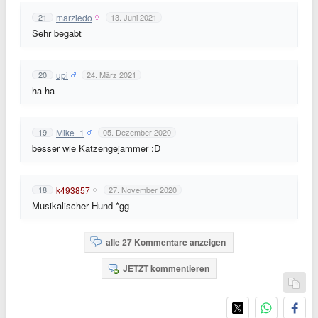
marziedo
21
13. Juni 2021
Sehr begabt
upi
20
24. März 2021
ha ha
Mike_1
19
05. Dezember 2020
besser wie Katzengejammer :D
k493857
18
27. November 2020
Musikalischer Hund *gg
alle 27 Kommentare anzeigen
JETZT kommentieren