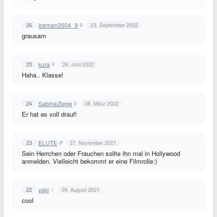
Iceman2004_9
26
23. September 2022
grausam
kura
25
26. Juni 2022
Haha.. Klasse!
SabineZiege
24
06. März 2022
Er hat es voll drauf!
ELUTE
23
27. November 2021
Sein Herrchen oder Frauchen sollte ihn mal in Hollywood
anmelden. Vielleicht bekommt er eine Filmrolle:)
yaki
22
09. August 2021
cool