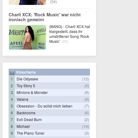
(04)
Charli XCX: 'Rock Music' war nicht
ironisch gemeint
(BANG) - Charli XCX hat
klargestellt, dass ihr
umstrittener Song 'Rock
Music'
(00)
Kinocharts
1
Die Odyssee
(12)
2
Toy Story 5
(5)
3
Minions & Monster
(9)
4
Vaiana
(6)
5
Obsession - Du sollst mich lieben
(7)
6
Backrooms
(8)
7
Evil Dead Burn
(2)
8
Michael
(14)
9
The Piano Tuner
(3)