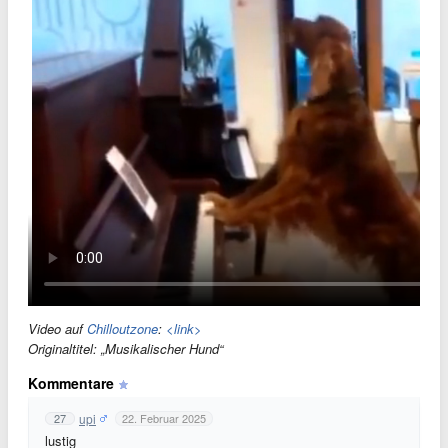
Video auf
Chilloutzone
:
<link>
Originaltitel: „Musikalischer Hund“
Kommentare
upi
27
22. Februar 2025
lustig