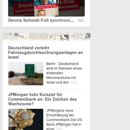
Dennis Schmidt-Foß synchronisiert Ryan Reynolds in "Free Guy"
(52)
Deutschland verleiht
Fahrzeugdurchleuchtungsanlagen an
Israel
Berlin - Deutschland
wird im Rahmen eines
trilateralen
Memorandums mit
Israel und den
(00)
JPMorgan hebt Kursziel für
Commerzbank an: Ein Zeichen des
Wachstums?
JPMorgans neue
Einschätzung der
Commerzbank Die US-
Bank JPMorgan hat in
einer
(00)