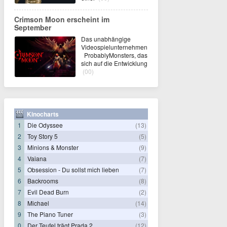
Crimson Moon erscheint im
September
Das unabhängige
Videospielunternehmen
ProbablyMonsters, das
sich auf die Entwicklung
(00)
Kinocharts
1
Die Odyssee
(13)
2
Toy Story 5
(5)
3
Minions & Monster
(9)
4
Vaiana
(7)
5
Obsession - Du sollst mich lieben
(7)
6
Backrooms
(8)
7
Evil Dead Burn
(2)
8
Michael
(14)
9
The Piano Tuner
(3)
0
Der Teufel trägt Prada 2
(12)