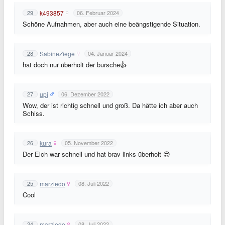
k493857
29
06. Februar 2024
Schöne Aufnahmen, aber auch eine beängstigende Situation.
SabineZiege
28
04. Januar 2024
hat doch nur überholt der bursche👍
upi
27
06. Dezember 2022
Wow, der ist richtig schnell und groß. Da hätte ich aber auch
Schiss.
kura
26
05. November 2022
Der Elch war schnell und hat brav links überholt 😎
marziedo
25
08. Juli 2022
Cool
marziedo
24
08. Juli 2022