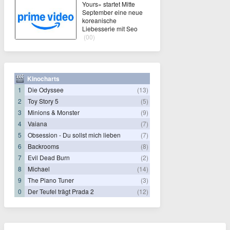
Yours» startet Mitte
September eine neue
koreanische
Liebesserie mit Seo
(00)
Kinocharts
1
Die Odyssee
(13)
2
Toy Story 5
(5)
3
Minions & Monster
(9)
4
Vaiana
(7)
5
Obsession - Du sollst mich lieben
(7)
6
Backrooms
(8)
7
Evil Dead Burn
(2)
8
Michael
(14)
9
The Piano Tuner
(3)
0
Der Teufel trägt Prada 2
(12)