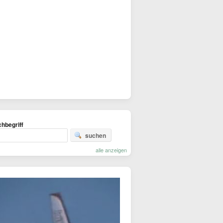
hbegriff
suchen
alle anzeigen