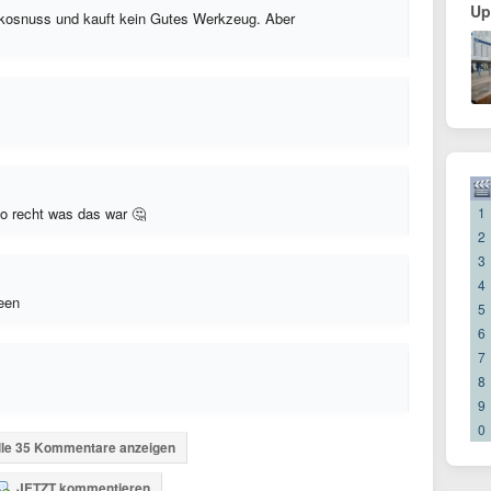
Up
kosnuss und kauft kein Gutes Werkzeug. Aber
o recht was das war 🤔
1
2
3
4
ween
5
6
7
8
9
0
lle 35 Kommentare anzeigen
JETZT kommentieren