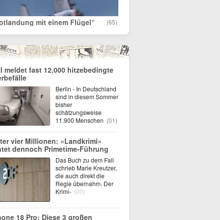
otlandung mit einem Flügel“
(65)
I meldet fast 12.000 hitzebedingte
erbefälle
Berlin - In Deutschland
sind in diesem Sommer
bisher
schätzungsweise
11.900 Menschen
(01)
ter vier Millionen: «Landkrimi»
ntet dennoch Primetime-Führung
Das Buch zu dem Fall
schrieb Marie Kreutzer,
die auch direkt die
Regie übernahm. Der
Krimi-
(00)
hone 18 Pro: Diese 3 großen