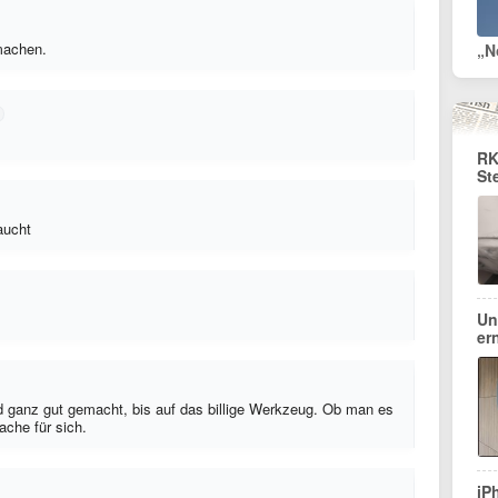
machen.
„N
RK
St
aucht
Un
er
nd ganz gut gemacht, bis auf das billige Werkzeug. Ob man es
ache für sich.
iP