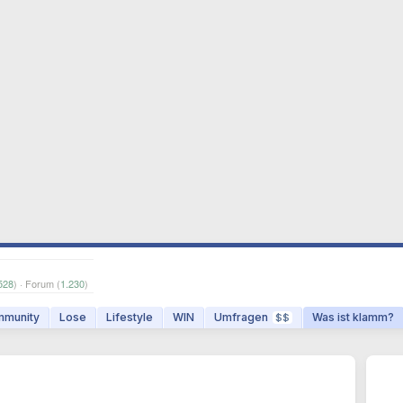
528
) · Forum (
1.230
)
munity
Lose
Lifestyle
WIN
Umfragen
Was ist klamm?
$$