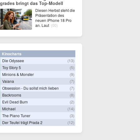
grades bringt das Top-Modell
Diesen Herbst steht die
Präsentation des
neuen iPhone 18 Pro
an. Laut
(00)
Kinocharts
Die Odyssee
(13)
Toy Story 5
(5)
Minions & Monster
(9)
Vaiana
(7)
Obsession - Du sollst mich lieben
(7)
Backrooms
(8)
Evil Dead Burn
(2)
Michael
(14)
The Piano Tuner
(3)
Der Teufel trägt Prada 2
(12)