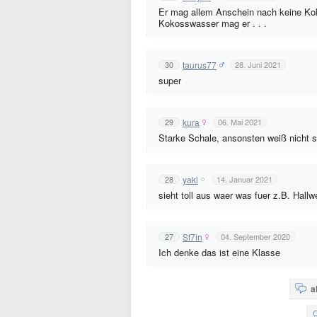
Er mag allem Anschein nach keine Ko
Kokosswasser mag er . . .
taurus77
30
28. Juni 2021
super
kura
29
06. Mai 2021
Starke Schale, ansonsten weiß nicht s
yaki
28
14. Januar 2021
sieht toll aus waer was fuer z.B. Hall
Sf7in
27
04. September 2020
Ich denke das ist eine Klasse
a