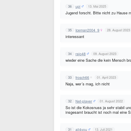
upi
36
13. Mai 2025
Jugend forscht. Bitte nicht zu Hause 
Iceman2004_9
35
28. August 2023
interessant
rajo48
34
09. August 2023
wieder eine Sache die kein Mensch br
frosch66
33
01. April 2023
Naja, wer´s mag, ich nicht
Net-player
32
01. August 2022
So ist die Kokosnuss ja sehr stabil u
insgesamt braucht ist noch mal eine S
all4you
31
13. Juli 2021