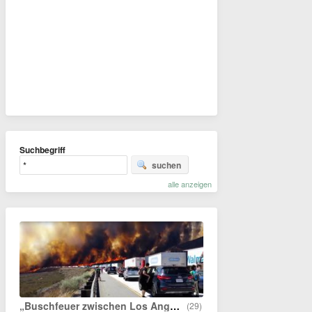
Suchbegriff
suchen
alle anzeigen
„Buschfeuer zwischen Los Angeles und Victorville“
(29)