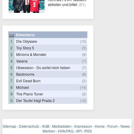
abtreten und bittet
(01)
Kinocharts
1
Die Odyssee
(13)
2
Toy Story 5
(5)
3
Minions & Monster
(9)
4
Vaiana
(7)
5
Obsession - Du sollst mich lieben
(7)
6
Backrooms
(8)
7
Evil Dead Burn
(2)
8
Michael
(14)
9
The Piano Tuner
(3)
0
Der Teufel trägt Prada 2
(12)
Sitemap
·
Datenschutz
·
AGB
·
Mediadaten
·
Impressum
·
Home
·
Forum
·
News
·
Werben
·
Hilfe/FAQ
·
API
·
RSS