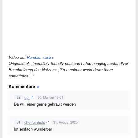
Video auf
Rumble
:
<link>
Originaltitel: „Incredibly friendly seal can’t stop hugging scuba diver“
Beschreibung des Nutzers: „It’s a calmer world down there
sometimes…“
Kommentare
upi
82
30. Mai um 16:01
Da will einer gerne gekrault werden
chefreinhold
81
31. August 2025
Ist einfach wunderbar