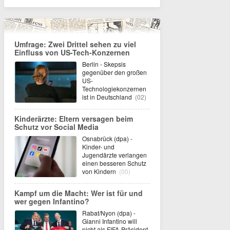
Umfrage: Zwei Drittel sehen zu viel
Einfluss von US-Tech-Konzernen
Berlin - Skepsis
gegenüber den großen
US-
Technologiekonzernen
ist in Deutschland
(02)
Kinderärzte: Eltern versagen beim
Schutz vor Social Media
Osnabrück (dpa) -
Kinder- und
Jugendärzte verlangen
einen besseren Schutz
von Kindern
(00)
Kampf um die Macht: Wer ist für und
wer gegen Infantino?
Rabat/Nyon (dpa) -
Gianni Infantino will
nicht als FIFA-Präsident