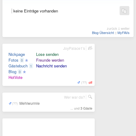
keine Einträge vorhanden
zurück
::
weiter
Blog-Übersicht
::
MyFAVs
JoyPalace1's
Nickpage
Lose senden
Fotos
Freunde werden
0
Gästebuch
Nachricht senden
1
Blog
0
HotVote
(??)
off
Wer war da?
Mehlwurmle
(??)
... und
3 Gäste