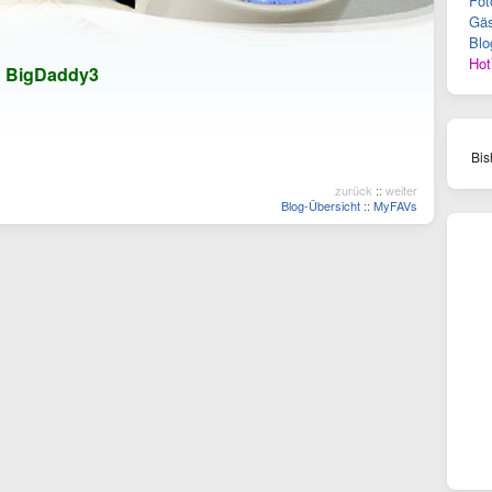
Fot
Gäs
Blo
Hot
n
BigDaddy3
Bis
zurück
::
weiter
Blog-Übersicht
::
MyFAVs