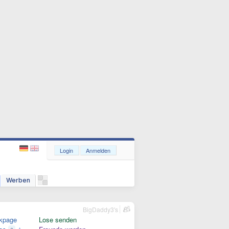
Login
Anmelden
Werben
BigDaddy3's
kpage
Lose senden