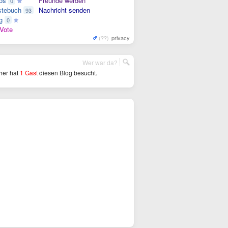
os
Freunde werden
0
tebuch
Nachricht senden
93
g
0
Vote
(??)
privacy
Wer war da?
her hat
1 Gast
diesen Blog besucht.