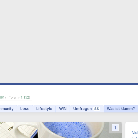
461
) · Forum (
1.152
)
munity
Lose
Lifestyle
WIN
Umfragen
Was ist klamm?
$$
1
Nic