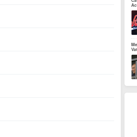
Ca
Ac
Me
Va