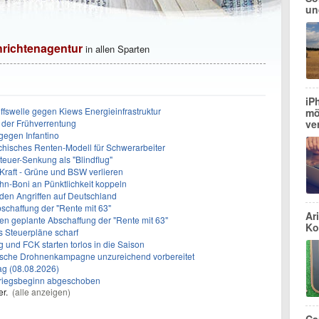
un
hrichtenagentur
in allen Sparten
iP
ffswelle gegen Kiews Energieinfrastruktur
mö
 der Frühverrentung
ve
gegen Infantino
chisches Renten-Modell für Schwerarbeiter
steuer-Senkung als "Blindflug"
e Kraft - Grüne und BSW verlieren
ahn-Boni an Pünktlichkeit koppeln
iden Angriffen auf Deutschland
schaffung der "Rente mit 63"
Ar
ren geplante Abschaffung der "Rente mit 63"
Ko
ls Steuerpläne scharf
g und FCK starten torlos in die Saison
sische Drohnenkampagne unzureichend vorbereitet
g (08.08.2026)
Kriegsbeginn abgeschoben
fer.
(alle anzeigen)