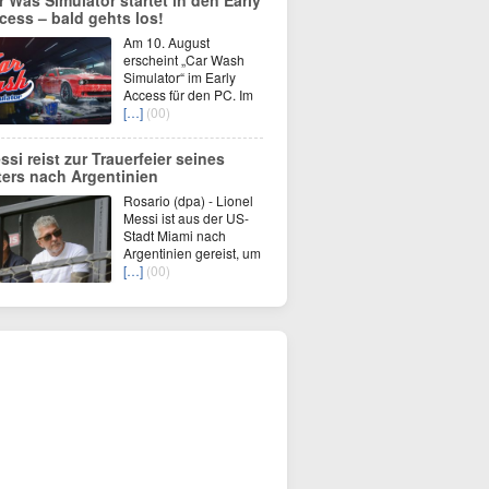
r Was Simulator startet in den Early
cess – bald gehts los!
Am 10. August
erscheint „Car Wash
Simulator“ im Early
Access für den PC. Im
[…]
(00)
ssi reist zur Trauerfeier seines
ters nach Argentinien
Rosario (dpa) - Lionel
Messi ist aus der US-
Stadt Miami nach
Argentinien gereist, um
[…]
(00)