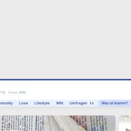
179
) · Forum (
808
)
munity
Lose
Lifestyle
WIN
Umfragen
Was ist klamm?
$$
So