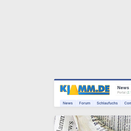
News
Portal (
2.
News
Forum
Schlaufuchs
Com