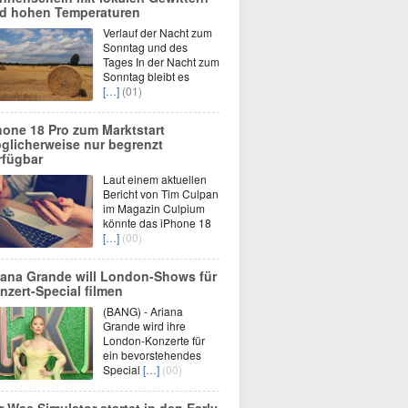
d hohen Temperaturen
Verlauf der Nacht zum
Sonntag und des
Tages In der Nacht zum
Sonntag bleibt es
[…]
(01)
hone 18 Pro zum Marktstart
glicherweise nur begrenzt
rfügbar
Laut einem aktuellen
Bericht von Tim Culpan
im Magazin Culpium
könnte das iPhone 18
[…]
(00)
iana Grande will London-Shows für
nzert-Special filmen
(BANG) - Ariana
Grande wird ihre
London-Konzerte für
ein bevorstehendes
Special
[…]
(00)