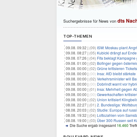
dts Nac
Suchergebnisse für News von
TOP-THEMEN
09.08. 09:32 |
(09)
ISW: Moskau plant Angri
09.08. 08:27 |
(05)
Kubicki drängt auf Ende
09.08. 07:26 |
(04)
Fifa beklagt Kampagne 
09.08. 01:00 |
(02)
Bofinger gegen österrei
09.08. 00:00 |
(02)
Grüne kritisieren Ticket
09.08. 00:00 |
(00)
Insa: AfD bleibt stärkst
09.08. 00:00 |
(02)
Verkehrsminister will B
09.08. 00:00 |
(00)
Dobrindt warnt vor hybr
09.08. 00:00 |
(01)
Insa: Mehrheit gegen Ab
09.08. 00:00 |
(00)
Gewerkschaften kritisie
09.08. 00:00 |
(02)
Union kritisiert Klingbei
08.08. 22:27 |
(01)
2. Bundesliga: Wolfsbur
08.08. 20:03 |
(02)
Studie: Europa auf rus
08.08. 19:32 |
(04)
Lottozahlen vom Samsta
08.08. 19:00 |
(03)
Über 300 Russen seit 
Die Suche ergab insgesamt
16.460
Tref
BOULEVARD-NEWS