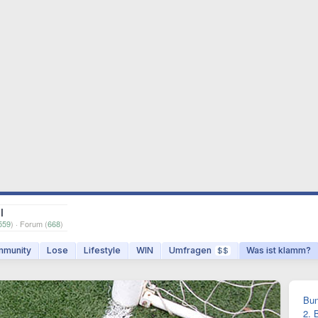
l
559
) · Forum (
668
)
munity
Lose
Lifestyle
WIN
Umfragen
Was ist klamm?
$$
Bun
2. 