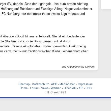
ger SV, der als „Dino der Liga“ galt – bis zum ersten Abstieg
Hoffnung auf Rückkehr und Zweitliga-Alltag. Negativrekordhalter
. FC Nürnberg, der mehrmals in die zweite Liga musste und
it über den Sport hinaus entwickelt. Sie ist ein bedeutender
 die Stadien und vor die Bildschirme, und ist durch
d mediale Präsenz ein globales Produkt geworden. Gleichzeitig
tur verwurzelt – mit traditionsreichen Klubs, leidenschaftlichen
.
alle Angaben ohne Gewähr
Sitemap
·
Datenschutz
·
AGB
·
Mediadaten
·
Impressum
Home
·
Forum
·
News
·
Werben
·
Hilfe/FAQ
·
API
·
RSS
♡
mit
seit 1999