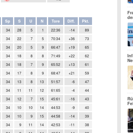
Fr
de
Sp
S
U
N
Tore
Diff.
Pkt.
34
28
5
1
22:36
-14
89
34
22
7
5
70:34
+36
73
34
20
5
9
66:47
+19
65
In
34
18
8
8
71:49
+22
62
Ne
34
18
7
9
65:52
+13
61
34
17
8
9
68:47
+21
59
34
13
8
13
51:57
-6
47
34
11
11
12
61:65
-4
44
Rü
34
12
7
15
45:61
-16
43
Fe
34
10
10
14
44:53
-9
40
34
10
9
15
44:58
-14
39
34
9
11
14
42:53
-11
38