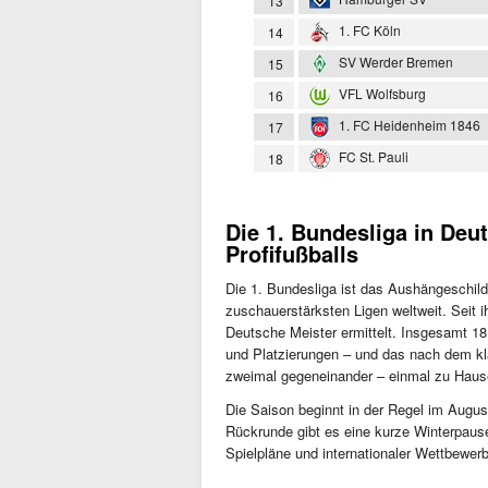
13
1. FC Köln
14
SV Werder Bremen
15
VFL Wolfsburg
16
1. FC Heidenheim 1846
17
FC St. Pauli
18
Die 1. Bundesliga in Deu
Profifußballs
Die 1. Bundesliga ist das Aushängeschil
zuschauerstärksten Ligen weltweit. Seit ih
Deutsche Meister ermittelt. Insgesamt 1
und Platzierungen – und das nach dem kl
zweimal gegeneinander – einmal zu Haus
Die Saison beginnt in der Regel im Augus
Rückrunde gibt es eine kurze Winterpause,
Spielpläne und internationaler Wettbewer