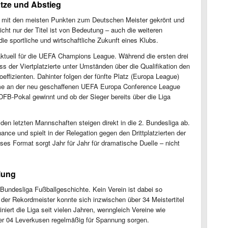
ätze und Abstieg
 mit den meisten Punkten zum Deutschen Meister gekrönt und
icht nur der Titel ist von Bedeutung – auch die weiteren
ie sportliche und wirtschaftliche Zukunft eines Klubs.
 aktuell für die UEFA Champions League. Während die ersten drei
s der Viertplatzierte unter Umständen über die Qualifikation den
fizienten. Dahinter folgen der fünfte Platz (Europa League)
ahme an der neu geschaffenen UEFA Europa Conference League
FB-Pokal gewinnt und ob der Sieger bereits über die Liga
den letzten Mannschaften steigen direkt in die 2. Bundesliga ab.
ance und spielt in der Relegation gegen den Drittplatzierten der
ses Format sorgt Jahr für Jahr für dramatische Duelle – nicht
lung
 Bundesliga Fußballgeschichte. Kein Verein ist dabei so
der Rekordmeister konnte sich inzwischen über 34 Meistertitel
iert die Liga seit vielen Jahren, wenngleich Vereine wie
er 04 Leverkusen regelmäßig für Spannung sorgen.