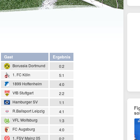
Gast
Erg
ebnis
Borussia Dortmund
0:2
1. FC Köln
5:1
1899 Hoffenheim
4:0
VfB Stuttgart
2:2
Hamburger SV
1:1
Fi
R.Ballsport Leipzig
4:1
so
VFL Wolfsburg
1:3
FC Augsburg
4:0
1. FSV Mainz 05
0:2