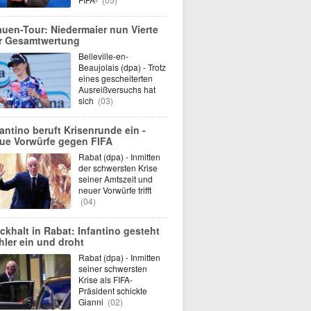
auen-Tour: Niedermaier nun Vierte
r Gesamtwertung
Belleville-en-
Beaujolais (dpa) - Trotz
eines gescheiterten
Ausreißversuchs hat
sich
(03)
fantino beruft Krisenrunde ein -
ue Vorwürfe gegen FIFA
Rabat (dpa) - Inmitten
der schwersten Krise
seiner Amtszeit und
neuer Vorwürfe trifft
(04)
ckhalt in Rabat: Infantino gesteht
hler ein und droht
Rabat (dpa) - Inmitten
seiner schwersten
Krise als FIFA-
Präsident schickte
Gianni
(02)