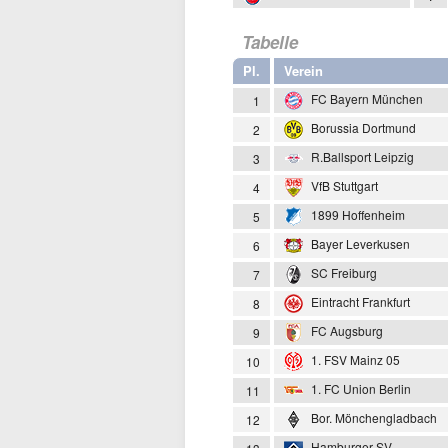
Tabelle
Pl.
Verein
FC Bayern München
1
Borussia Dortmund
2
R.Ballsport Leipzig
3
VfB Stuttgart
4
1899 Hoffenheim
5
Bayer Leverkusen
6
SC Freiburg
7
Eintracht Frankfurt
8
FC Augsburg
9
1. FSV Mainz 05
10
1. FC Union Berlin
11
Bor. Mönchengladbach
12
Hamburger SV