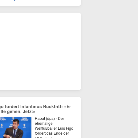
go fordert Infantinos Rücktritt: «Er
llte gehen. Jetzt»
Rabat (dpa) - Der
ehemalige
Weltfußballer Luis Figo
fordert das Ende der
FIFA-
(05)