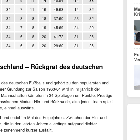
34
9
11
14
40:54
-14
38
Me
34
7
11
16
49:63
-14
32
Kr
34
8
8
18
37:60
-23
32
34
7
8
19
45:69
-24
29
34
6
8
20
41:72
-31
26
34
6
8
20
29:60
-31
26
Fr
Ve
tschland – Rückgrat des deutschen
d des deutschen Fußballs und gehört zu den populärsten und
rer Gründung zur Saison 1963/64 wird in ihr jährlich der
8 Mannschaften kämpfen in 34 Spieltagen um Punkte, Prestige
assischen Modus: Hin- und Rückrunde, also jedes Team spielt
e, einmal auswärts.
t und endet im Mai des Folgejahres. Zwischen der Hin- und
 die in den letzten Jahren allerdings aufgrund dichter
be zunehmend kürzer ausfällt.