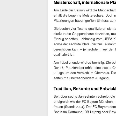
Meisterschaft, internationale Pl
Am Ende der Saison wird die Mannschaft
erhält die begehrte Meisterschale. Doch n
Platzierungen haben großen Einfluss auf d
Die besten vier Teams qualifizieren sich
direkt in die Gruppenphase einziehen, mus
Einzug schaffen – abhängig vom UEFA-Koef
sowie der sechste Platz, der zur Teiln
berechtigen kann – je nachdem, wer den D
qualifiziert ist.
Am Tabellenende wird es brenzlig: Die bei
Der 16. Platzinhaber erhält eine zweite Ch
2. Liga um den Verbleib im Oberhaus. Die
selten mit überraschendem Ausgang.
Tradition, Rekorde und Entwick
Seit über sechs Jahrzehnten schreibt die
erfolgreich wie der FC Bayern München – 
freuen (Stand: 2024). Der FC Bayern domin
Borussia Dortmund, RB Leipzig oder Bay