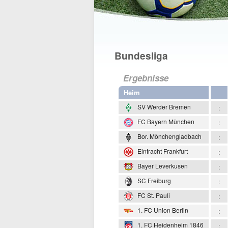
Bundesliga
Ergebnisse
Heim
SV Werder Bremen
:
FC Bayern München
:
Bor. Mönchengladbach
:
Eintracht Frankfurt
:
Bayer Leverkusen
:
SC Freiburg
:
FC St. Pauli
:
1. FC Union Berlin
:
1. FC Heidenheim 1846
: