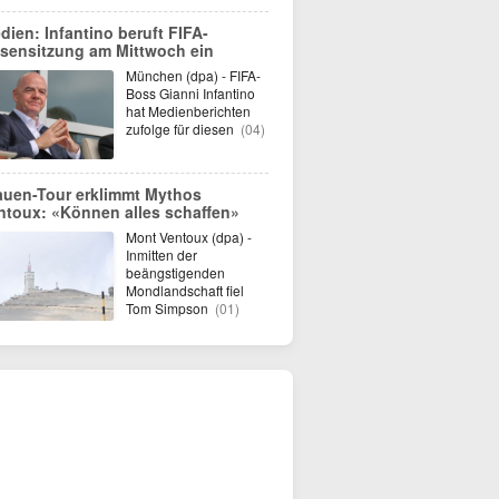
dien: Infantino beruft FIFA-
isensitzung am Mittwoch ein
München (dpa) - FIFA-
Boss Gianni Infantino
hat Medienberichten
zufolge für diesen
(04)
auen-Tour erklimmt Mythos
ntoux: «Können alles schaffen»
Mont Ventoux (dpa) -
Inmitten der
beängstigenden
Mondlandschaft fiel
Tom Simpson
(01)