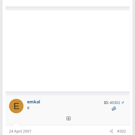
emkal
ID:
40302
E
ö
24 April 2007
#302