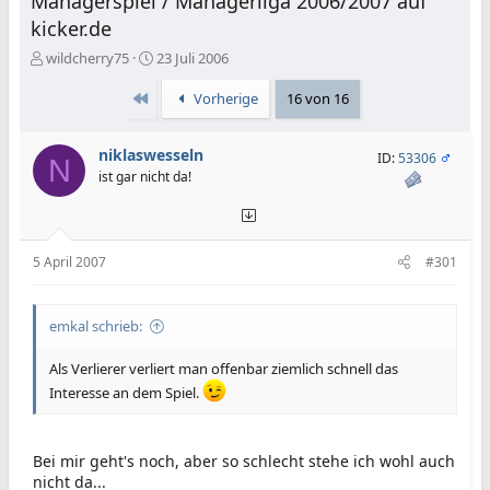
Managerspiel / Managerliga 2006/2007 auf
kicker.de
E
E
wildcherry75
23 Juli 2006
r
r
s
s
Erste
Vorherige
16 von 16
t
t
e
e
niklaswesseln
l
l
ID:
53306
N
l
l
ist gar nicht da!
e
t
r
a
m
5 April 2007
#301
emkal schrieb:
Als Verlierer verliert man offenbar ziemlich schnell das
Interesse an dem Spiel.
Bei mir geht's noch, aber so schlecht stehe ich wohl auch
nicht da...