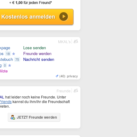
MKAL's
kpage
Lose senden
os
Freunde werden
18
tebuch
Nachricht senden
75
g
0
Vote
(40)
privacy
Freunde
AL
hat leider noch keine Freunde. Unter
riends
kannst du ihm/ihr die Freundschaft
ieten.
JETZT Freunde werden