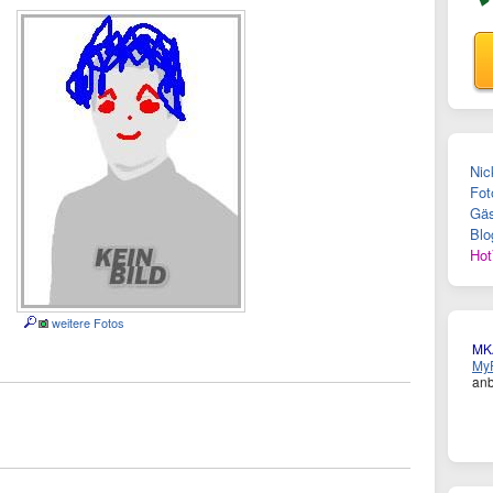
Nic
Fot
Gäs
Blo
Hot
weitere Fotos
MK
MyF
anb