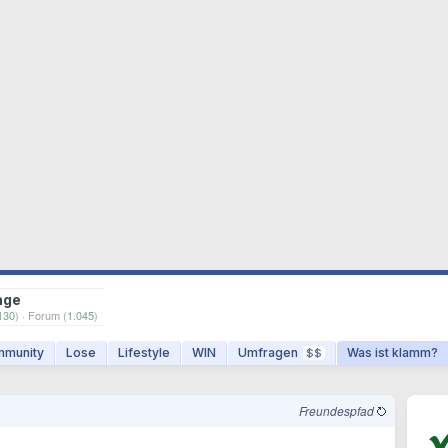
age
130
) · Forum (
1.045
)
munity
Lose
Lifestyle
WIN
Umfragen
Was ist klamm?
$$
Freundespfad