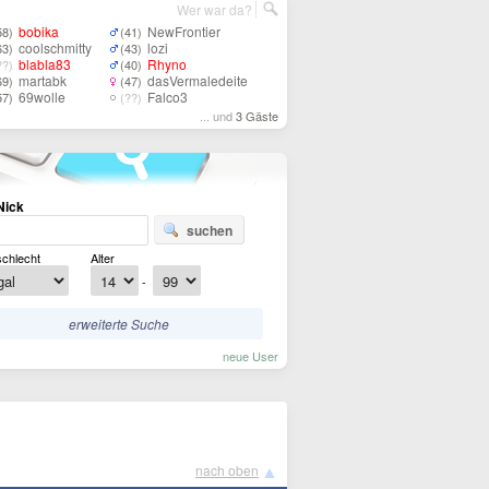
Wer war da?
bobika
NewFrontier
58)
(41)
coolschmitty
lozi
63)
(43)
blabla83
Rhyno
??)
(40)
martabk
dasVermaledeite
69)
(47)
69wolle
Falco3
57)
(??)
... und
3 Gäste
Nick
suchen
chlecht
Alter
-
erweiterte Suche
neue User
▲
nach oben