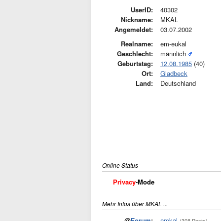
UserID:
40302
Nickname:
MKAL
Angemeldet:
03.07.2002
Realname:
em-eukal
Geschlecht:
männlich
Geburtstag:
12.08.1985
(40)
Ort:
Gladbeck
Land:
Deutschland
Online Status
Privacy
-Mode
Mehr Infos über MKAL ...
@
Forum
:
emkal
(308 Posts)