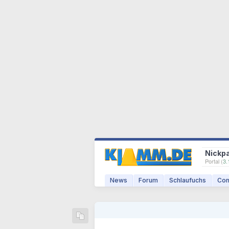
Nickp
Portal (
3.
News
Forum
Schlaufuchs
Com