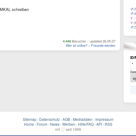
MKAL schreiben
(
(
(
(
!
(
4.446
Besucher :: updated 26.05.07
Wer ist online?
::
Freunde werden
ID/
Ges
Sitemap
·
Datenschutz
·
AGB
·
Mediadaten
·
Impressum
Home
·
Forum
·
News
·
Werben
·
Hilfe/FAQ
·
API
·
RSS
♡
mit
seit 1999