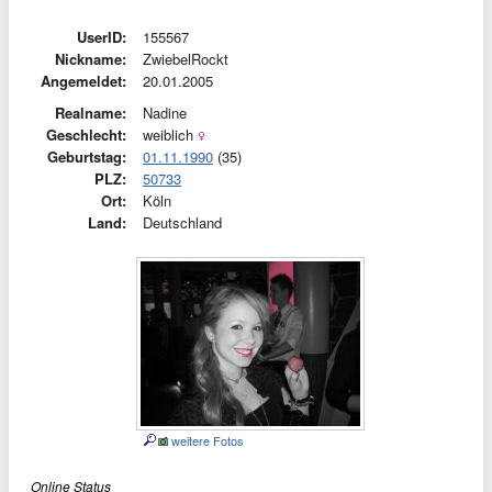
UserID:
155567
Nickname:
ZwiebelRockt
Angemeldet:
20.01.2005
Realname:
Nadine
Geschlecht:
weiblich
Geburtstag:
01.11.1990
(35)
PLZ:
50733
Ort:
Köln
Land:
Deutschland
weitere Fotos
Online Status