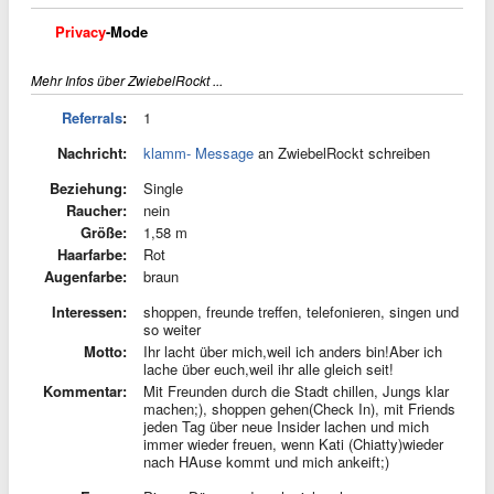
Privacy
-Mode
Mehr Infos über ZwiebelRockt ...
Referrals
:
1
Nachricht:
klamm- Message
an ZwiebelRockt schreiben
Beziehung:
Single
Raucher:
nein
Größe:
1,58 m
Haarfarbe:
Rot
Augenfarbe:
braun
Interessen:
shoppen, freunde treffen, telefonieren, singen und
so weiter
Motto:
Ihr lacht über mich,weil ich anders bin!Aber ich
lache über euch,weil ihr alle gleich seit!
Kommentar:
Mit Freunden durch die Stadt chillen, Jungs klar
machen;), shoppen gehen(Check In), mit Friends
jeden Tag über neue Insider lachen und mich
immer wieder freuen, wenn Kati (Chiatty)wieder
nach HAuse kommt und mich ankeift;)