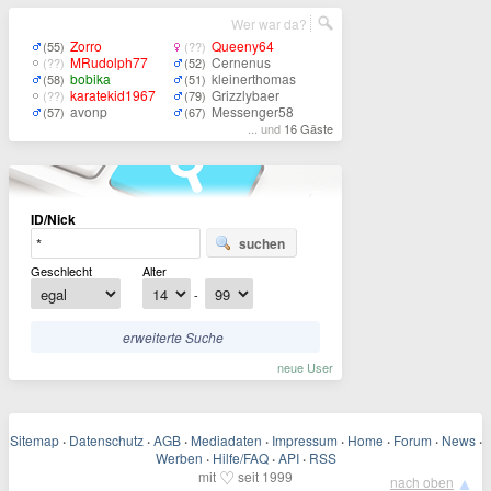
Wer war da?
Zorro
Queeny64
(55)
(??)
MRudolph77
Cernenus
(??)
(52)
bobika
kleinerthomas
(58)
(51)
karatekid1967
Grizzlybaer
(??)
(79)
avonp
Messenger58
(57)
(67)
... und
16 Gäste
ID/Nick
suchen
Geschlecht
Alter
-
erweiterte Suche
neue User
Sitemap
·
Datenschutz
·
AGB
·
Mediadaten
·
Impressum
·
Home
·
Forum
·
News
·
Werben
·
Hilfe/FAQ
·
API
·
RSS
♡
mit
seit 1999
▲
nach oben