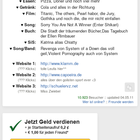
Essen:
Pizza, Döner und noch viel mehr
Getränk:
Cola und alles in der Richtung
Film:
Titanic, The others, Pearl habor, die Jury,
Gothika und noch die, die mir nicht einfallen
Song:
Sorry You Are Not A Winner (Enter Shikari)
Buch:
Die Stadt der träumenden Bücher,Das Tagebuch
der Ellen Rimbauer
SiS:
Katrina alias Chiatty
Song/Band:
Revenga von System of a Down das voll
geil,Violent Pornography auch von System
Website 1:
http://www.klamm.de
(??? Klicks)
tolle Leutis hier^^
Website 2:
http://www.capoeira.de
(??? Klicks)
alles über den goilsten sport ever <3
Website 3:
http://schuelervz.net
(??? Klicks)
Miss Zwiebel
10.923
Besucher :: updated 04.05.11
Wer ist online?
::
Freunde werden