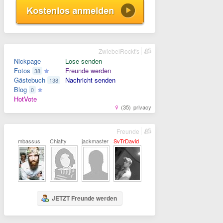
ZwiebelRockt's
Nickpage
Lose senden
Fotos
Freunde werden
38
Gästebuch
Nachricht senden
138
Blog
0
HotVote
(35)
privacy
Freunde
mbassus
Chiatty
jackmaster
SvTrDavid
JETZT Freunde werden