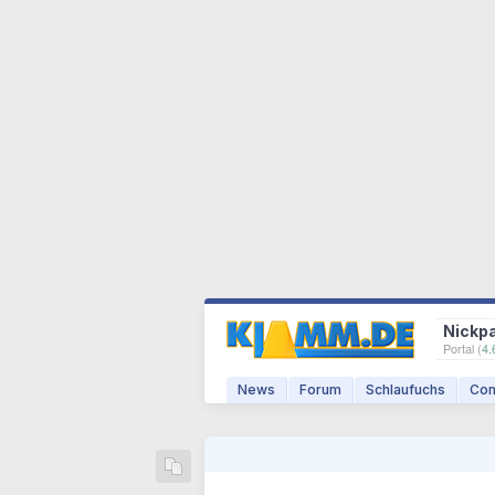
Nickp
Portal (
4.
News
Forum
Schlaufuchs
Com