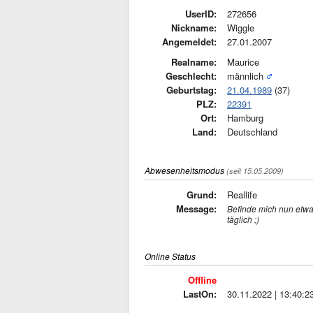
UserID:
272656
Nickname:
Wiggle
Angemeldet:
27.01.2007
Realname:
Maurice
Geschlecht:
männlich
Geburtstag:
21.04.1989
(37)
PLZ:
22391
Ort:
Hamburg
Land:
Deutschland
Abwesenheitsmodus
(seit 15.05.2009)
Grund:
Reallife
Message:
Befinde mich nun etwa
täglich ;)
Online Status
Offline
LastOn:
30.11.2022 | 13:40:2