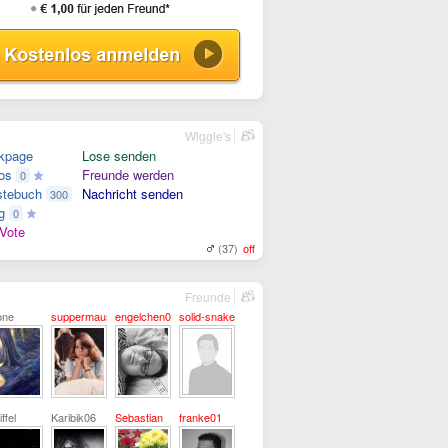
Wiggle's
kpage
Lose senden
os
Freunde werden
0
tebuch
Nachricht senden
300
g
0
Vote
(37)
off
Freunde
one
suppermaus
engelchen0812
solid-snake
ffel
Karibik06
Sebastian
franke01