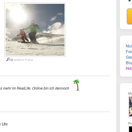
Nic
Fot
Gäs
weitere Fotos
Blo
Hot
s mehr im RealLife. Online bin ich dennoch
M
Kni
3 Uhr