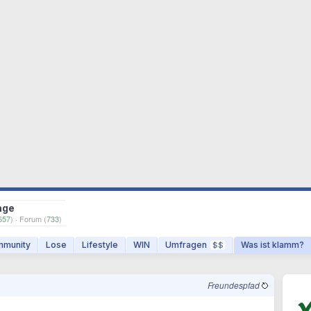
age
657
) · Forum (
733
)
munity
Lose
Lifestyle
WIN
Umfragen
Was ist klamm?
$$
Freundespfad