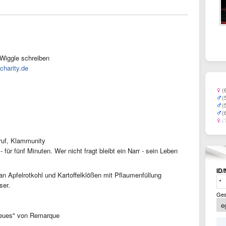
Wiggle schreiben
harity.de
(
(
(
(
(
ruf, Klammunity
 - für fünf Minuten. Wer nicht fragt bleibt ein Narr - sein Leben
ID/
n Apfelrotkohl und Kartoffelklößen mit Pflaumenfüllung
ser.
Ges
Neues" von Remarque