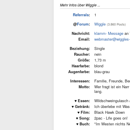
Mehr Infos über Wiggle ...
Referrals
:
1
@
Forum
:
Wiggle
(3.860 Posts)
Nachricht:
klamm- Message
an 
Email:
webmaster@wiggles-c
Beziehung:
Single
Raucher:
nein
Größe:
1,73 m
Haarfarbe:
blond
Augenfarbe:
blau-grau
Interessen:
Familie, Freunde, Be
Motto:
Wer fragt ist ein Narr
lang.
Essen:
Wildschweingulasch a
Getränk:
Ich überlebe mit Was
Film:
Black Hawk Down
Song:
2pac - Life goes on!
Buch:
"Im Westen nichts 