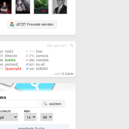
JETZT Freunde werden
Wer war da?
lisi63
Dler
62)
(??)
69wolle
zamexa
57)
(71)
bobika
martabk
58)
(69)
pscheidl
bs-alf
64)
(61)
Queeny64
k28063
??)
(44)
... und
13 Gäste
Nick
suchen
chlecht
Alter
-
erweiterte Suche