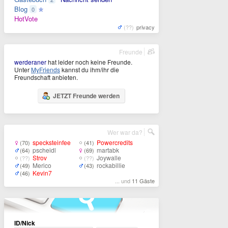
Blog
0
HotVote
(??)
privacy
Freunde
werderaner
hat leider noch keine Freunde.
Unter
MyFriends
kannst du ihm/ihr die
Freundschaft anbieten.
JETZT Freunde werden
Wer war da?
specksteinfee
Powercredits
(70)
(41)
pscheidl
martabk
(64)
(69)
Strov
Joywalle
(??)
(??)
Merico
rockabillie
(49)
(43)
Kevin7
(46)
... und
11 Gäste
ID/Nick