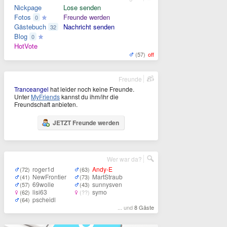
Nickpage
Lose senden
Fotos
Freunde werden
0
Gästebuch
Nachricht senden
32
Blog
0
HotVote
(57)
off
Freunde
Tranceangel
hat leider noch keine Freunde.
Unter
MyFriends
kannst du ihm/ihr die
Freundschaft anbieten.
JETZT Freunde werden
Wer war da?
roger1d
Andy-E
(72)
(63)
NewFrontier
MartStraub
(41)
(73)
69wolle
sunnysven
(57)
(43)
lisi63
symo
(62)
(??)
pscheidl
(64)
... und
8 Gäste