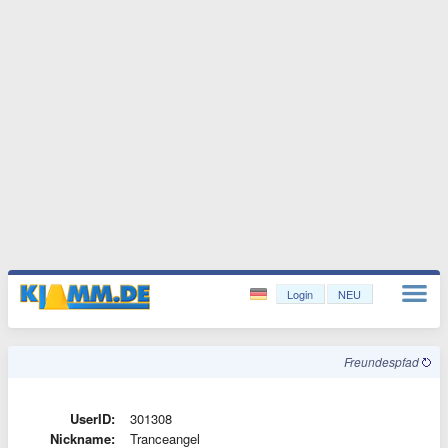
Login
NEU
Freundespfad
UserID:
301308
Nickname:
Tranceangel