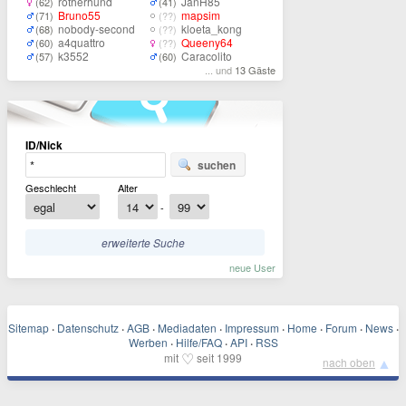
rotherhund
JanH85
(62)
(41)
Bruno55
mapsim
(71)
(??)
nobody-second
kloeta_kong
(68)
(??)
a4quattro
Queeny64
(60)
(??)
k3552
Caracolito
(57)
(60)
... und
13 Gäste
ID/Nick
suchen
Geschlecht
Alter
-
erweiterte Suche
neue User
Sitemap
·
Datenschutz
·
AGB
·
Mediadaten
·
Impressum
·
Home
·
Forum
·
News
·
Werben
·
Hilfe/FAQ
·
API
·
RSS
♡
mit
seit 1999
▲
nach oben