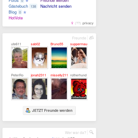
Fotos
Freunde werden
0
Gästebuch
Nachricht senden
138
Blog
0
HotVote
(??)
privacy
Freunde
ute611
sab02
Bruno55
suppermaus
PeterRo
jonah2311
misselly211
rotherhund
JETZT Freunde werden
Wer war da?