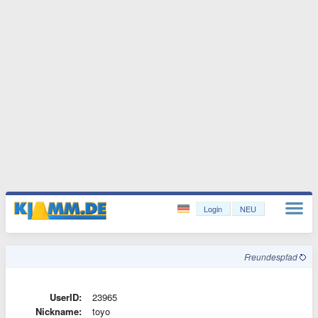
Login
NEU
Freundespfad
UserID:
23965
Nickname:
toyo