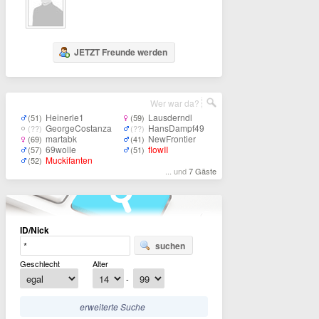
JETZT Freunde werden
Wer war da?
Heinerle1
Lausderndl
(51)
(59)
GeorgeCostanza
HansDampf49
(??)
(??)
martabk
NewFrontier
(69)
(41)
69wolle
flowII
(57)
(51)
Muckifanten
(52)
... und
7 Gäste
ID/Nick
suchen
Geschlecht
Alter
-
erweiterte Suche