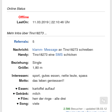
Online Status
Offline
LastOn:
11.03.2019 | 22:10:46 Uhr
Mehr Infos über Tino18273 ...
Referrals
:
5
Nachricht:
klamm- Message
an Tino18273 schreiben
Handy:
Tino18273 eine
SMS
schicken
Beziehung:
Single
Größe:
1,80 m
Interessen:
sport, gutes essen, nette leute, spass
Motto:
das leben geniessen!!
Essen:
kartoffel auflauf
Getränk:
milch
Film:
herr der ringe - alle drei
Song:
viele
2.586
Besucher :: updated 08.03.12