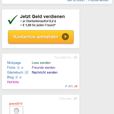
Wer ist online?
::
Freunde werden
Tino18273's
Nickpage
Lose senden
Fotos
Freunde werden
0
Gästebuch
Nachricht senden
27
Blog
0
HotVote
(57)
off
Freunde
grace2010