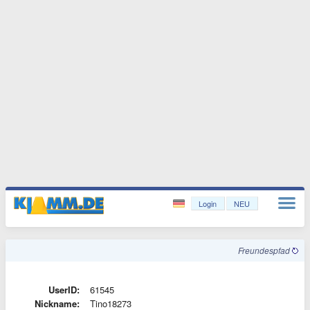
Login
NEU
Freundespfad
UserID:
61545
Nickname:
Tino18273