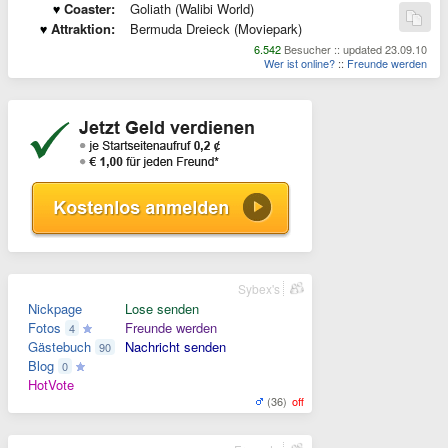
Coaster:
Goliath (Walibi World)
Attraktion:
Bermuda Dreieck (Moviepark)
6.542
Besucher :: updated 23.09.10
Wer ist online?
::
Freunde werden
Sybex's
Nickpage
Lose senden
Fotos
Freunde werden
4
Gästebuch
Nachricht senden
90
Blog
0
HotVote
(36)
off