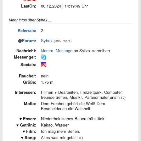
LastOn:
06.12.2024 | 14:19:49 Uhr
Mehr Infos über Sybex ...
Referrals
:
2
@
Forum
:
Sybex
(386 Posts)
Nachricht:
klamm- Message
an Sybex schreiben
Messenger:
Socials:
Raucher:
nein
Größe:
1,75 m
Interessen:
Filmen + Bearbeiten, Freizeitpark, Computer,
freunde treffen, Musik!, Paranormaler unsinn :)
Motto:
Dem Frechen gehört die Welt! Dem
Bescheidenen die Weisheit!
Essen:
Niederrheinisches Bauernfrühstück
Getränk:
Kakao, Wasser
Film:
Ich mag mehr Serien.
Song:
Alles was mir gefällt =)