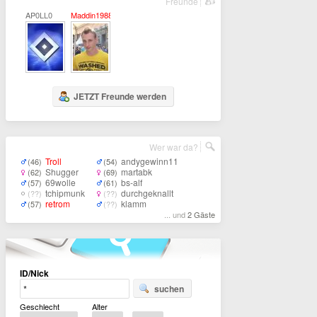
Freunde
AP0LL0
Maddin1988
JETZT Freunde werden
Wer war da?
Troll
andygewinn11
(46)
(54)
Shugger
martabk
(62)
(69)
69wolle
bs-alf
(57)
(61)
tchipmunk
durchgeknallt
(??)
(??)
retrom
klamm
(57)
(??)
... und
2 Gäste
ID/Nick
suchen
Geschlecht
Alter